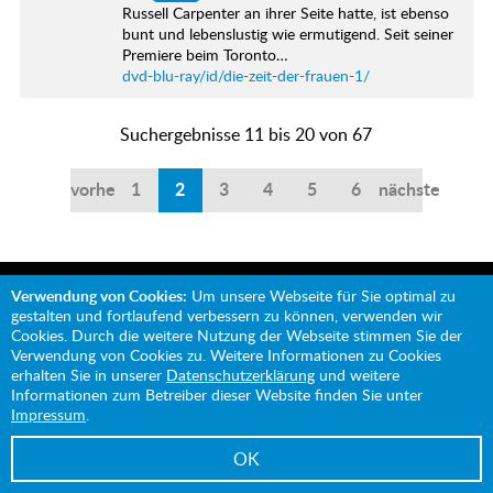
Russell Carpenter an ihrer Seite hatte, ist ebenso
bunt und lebenslustig wie ermutigend. Seit seiner
Premiere beim Toronto…
dvd-blu-ray/id/die-zeit-der-frauen-1/
Suchergebnisse 11 bis 20 von 67
vorherige
1
2
3
4
5
6
nächste
Verwendung von Cookies:
Um unsere Webseite für Sie optimal zu
gestalten und fortlaufend verbessern zu können, verwenden wir
Cookies. Durch die weitere Nutzung der Webseite stimmen Sie der
Verwendung von Cookies zu. Weitere Informationen zu Cookies
Mit Unterstützung von:
erhalten Sie in unserer
Datenschutzerklärung
und weitere
Informationen zum Betreiber dieser Website finden Sie unter
Impressum
.
OK
Impressum
Datenschutz