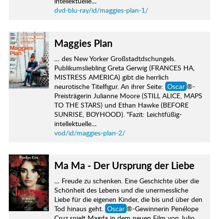
intellektuelle…
dvd-blu-ray/id/maggies-plan-1/
Maggies Plan
… des New Yorker Großstadtdschungels.
Publikumsliebling Greta Gerwig (FRANCES HA,
MISTRESS AMERICA) gibt die herrlich
neurotische Titelfigur. An ihrer Seite:
Oscar
®-
Preisträgerin Julianne Moore (STILL ALICE, MAPS
TO THE STARS) und Ethan Hawke (BEFORE
SUNRISE, BOYHOOD). "Fazit: Leichtfüßig-
intellektuelle…
vod/id/maggies-plan-2/
Ma Ma - Der Ursprung der Liebe
… Freude zu schenken. Eine Geschichte über die
Schönheit des Lebens und die unermessliche
Liebe für die eigenen Kinder, die bis und über den
Tod hinaus geht.
Oscar
®-Gewinnerin Penélope
Cruz spielt Magda in dem neuen Film von Julio