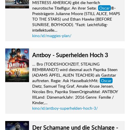
MISTRESS AMERICA) gibt die herrlich
neurotische Titelfigur. An ihrer Seite:
Oscar
®-
Preisträgerin Julianne Moore (STILL ALICE, MAPS
TO THE STARS) und Ethan Hawke (BEFORE
SUNRISE, BOYHOOD). "Fazit: Leichtfüßig-
intellektuelle…
kino/id/maggies-plan/
Antboy - Superhelden Hoch 3
… Bro (TODESHOCHZEIT, STEALING
REMBRANDT) wird diesmal auch Paprika Steen
(ADAMS ÄPFEL, ALIEN TEACHER) als Gaststar
auftreten. Regie: Ask HasselbalchMit:
Oscar
Dietz, Samuel Ting Graf, Amalie Kruse Jensen,
Nicolas Bro, Paprika SteenOriginaltitel: ANTBOY
IIILand: DänemarkJahr: 2016 Genre: Familie /
Kinder,…
kino/id/antboy-superhelden-hoch-3/
Der Schamane und die Schlange -