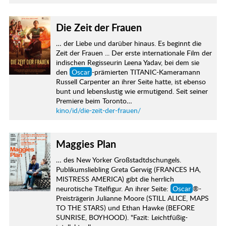
Die Zeit der Frauen
… der Liebe und darüber hinaus. Es beginnt die
Zeit der Frauen ... Der erste internationale Film der
indischen Regisseurin Leena Yadav, bei dem sie
den
Oscar
-prämierten TITANIC-Kameramann
Russell Carpenter an ihrer Seite hatte, ist ebenso
bunt und lebenslustig wie ermutigend. Seit seiner
Premiere beim Toronto…
kino/id/die-zeit-der-frauen/
Maggies Plan
… des New Yorker Großstadtdschungels.
Publikumsliebling Greta Gerwig (FRANCES HA,
MISTRESS AMERICA) gibt die herrlich
neurotische Titelfigur. An ihrer Seite:
Oscar
®-
Preisträgerin Julianne Moore (STILL ALICE, MAPS
TO THE STARS) und Ethan Hawke (BEFORE
SUNRISE, BOYHOOD). "Fazit: Leichtfüßig-