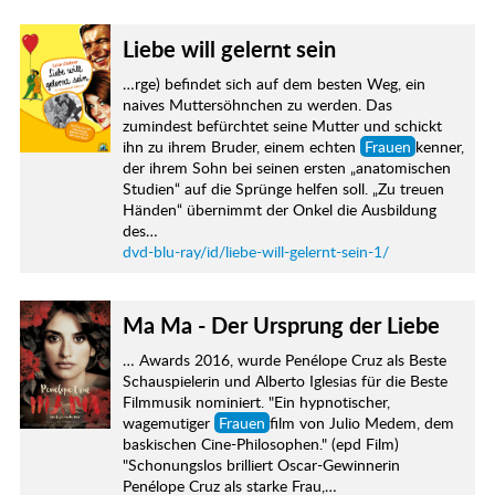
Liebe will gelernt sein
…rge) befindet sich auf dem besten Weg, ein
naives Muttersöhnchen zu werden. Das
zumindest befürchtet seine Mutter und schickt
ihn zu ihrem Bruder, einem echten
Frauen
kenner,
der ihrem Sohn bei seinen ersten „anatomischen
Studien“ auf die Sprünge helfen soll. „Zu treuen
Händen“ übernimmt der Onkel die Ausbildung
des…
dvd-blu-ray/id/liebe-will-gelernt-sein-1/
Ma Ma - Der Ursprung der Liebe
… Awards 2016, wurde Penélope Cruz als Beste
Schauspielerin und Alberto Iglesias für die Beste
Filmmusik nominiert. "Ein hypnotischer,
wagemutiger
Frauen
film von Julio Medem, dem
baskischen Cine-Philosophen." (epd Film)
"Schonungslos brilliert Oscar-Gewinnerin
Penélope Cruz als starke Frau,…