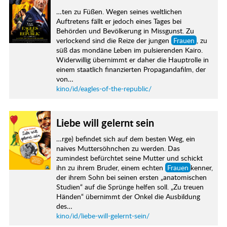
…ten zu Füßen. Wegen seines weltlichen
Auftretens fällt er jedoch eines Tages bei
Behörden und Bevölkerung in Missgunst. Zu
verlockend sind die Reize der jungen
Frauen
, zu
süß das mondäne Leben im pulsierenden Kairo.
Widerwillig übernimmt er daher die Hauptrolle in
einem staatlich finanzierten Propagandafilm, der
von…
kino/id/eagles-of-the-republic/
Liebe will gelernt sein
…rge) befindet sich auf dem besten Weg, ein
naives Muttersöhnchen zu werden. Das
zumindest befürchtet seine Mutter und schickt
ihn zu ihrem Bruder, einem echten
Frauen
kenner,
der ihrem Sohn bei seinen ersten „anatomischen
Studien“ auf die Sprünge helfen soll. „Zu treuen
Händen“ übernimmt der Onkel die Ausbildung
des…
kino/id/liebe-will-gelernt-sein/