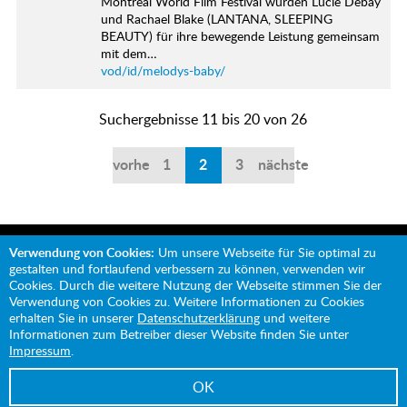
Montreal World Film Festival wurden Lucie Debay
und Rachael Blake (LANTANA, SLEEPING
BEAUTY) für ihre bewegende Leistung gemeinsam
mit dem…
vod/id/melodys-baby/
Suchergebnisse 11 bis 20 von 26
vorherige
1
2
3
nächste
Verwendung von Cookies:
Um unsere Webseite für Sie optimal zu
gestalten und fortlaufend verbessern zu können, verwenden wir
Cookies. Durch die weitere Nutzung der Webseite stimmen Sie der
Verwendung von Cookies zu. Weitere Informationen zu Cookies
Mit Unterstützung von:
erhalten Sie in unserer
Datenschutzerklärung
und weitere
Informationen zum Betreiber dieser Website finden Sie unter
Impressum
.
OK
Impressum
Datenschutz