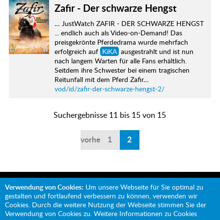
Zafir - Der schwarze Hengst
… JustWatch ZAFIR - DER SCHWARZE HENGST
... endlich auch als Video-on-Demand! Das
preisgekrönte Pferdedrama wurde mehrfach
erfolgreich auf
KiKA
ausgestrahlt und ist nun
nach langem Warten für alle Fans erhältlich.
Seitdem ihre Schwester bei einem tragischen
Reitunfall mit dem Pferd Zafir…
vod/id/zafir-der-schwarze-hengst-2/
Suchergebnisse 11 bis 15 von 15
vorherige
1
2
Verwendung von Cookies:
Um unsere Webseite für Sie optimal zu
gestalten und fortlaufend verbessern zu können, verwenden wir
Cookies. Durch die weitere Nutzung der Webseite stimmen Sie der
Verwendung von Cookies zu. Weitere Informationen zu Cookies
Mit Unterstützung von: