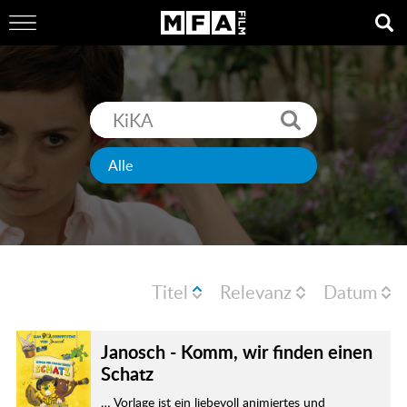
Titel
Relevanz
Datum
Janosch - Komm, wir finden einen
Schatz
… Vorlage ist ein liebevoll animiertes und