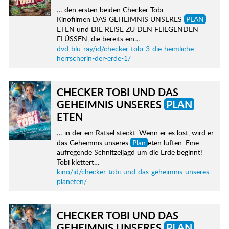
… den ersten beiden Checker Tobi-
Kinofilmen DAS GEHEIMNIS UNSERES
PLAN
ETEN und DIE REISE ZU DEN FLIEGENDEN
FLÜSSEN, die bereits ein…
dvd-blu-ray/id/checker-tobi-3-die-heimliche-
herrscherin-der-erde-1/
CHECKER TOBI UND DAS
GEHEIMNIS UNSERES
PLAN
ETEN
… in der ein Rätsel steckt. Wenn er es löst, wird er
das Geheimnis unseres
Plan
eten lüften. Eine
aufregende Schnitzeljagd um die Erde beginnt!
Tobi klettert…
kino/id/checker-tobi-und-das-geheimnis-unseres-
planeten/
CHECKER TOBI UND DAS
GEHEIMNIS UNSERES
PLAN