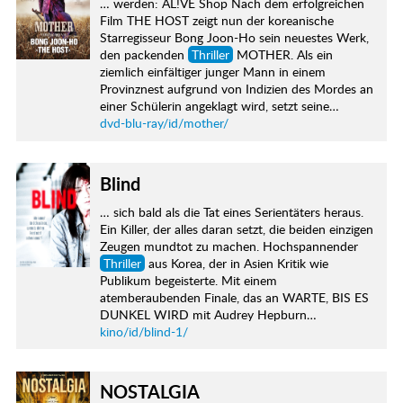
… werden: AL!VE Shop Nach dem erfolgreichen
Film THE HOST zeigt nun der koreanische
Starregisseur Bong Joon-Ho sein neuestes Werk,
den packenden
Thriller
MOTHER. Als ein
ziemlich einfältiger junger Mann in einem
Provinznest aufgrund von Indizien des Mordes an
einer Schülerin angeklagt wird, setzt seine…
dvd-blu-ray/id/mother/
Blind
… sich bald als die Tat eines Serientäters heraus.
Ein Killer, der alles daran setzt, die beiden einzigen
Zeugen mundtot zu machen. Hochspannender
Thriller
aus Korea, der in Asien Kritik wie
Publikum begeisterte. Mit einem
atemberaubenden Finale, das an WARTE, BIS ES
DUNKEL WIRD mit Audrey Hepburn…
kino/id/blind-1/
NOSTALGIA