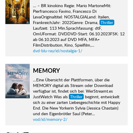
… – BR kinokino Regie: Mario MartoneMit:
Pierfrancesco Favino, Francesco Di
LevaOriginaltitel: NOSTALGIALand: Italien,
FrankreichJahr: 2022Genre: Drama,
Thriller
Laufzeit: 113 Min.Sprachfassung: dtF,
OmUFormat: DVDDVD-Start: 06.10.2023FSK: 12
ab 06.10.2023 auf DVD MFA, MFA+
FilmDistribution, Kino, Spielfilm,…
dvd-blu-ray/id/nostalgia-1/
MEMORY
…Eine Übersicht der Plattformen, über die
MEMORY digital als Stream oder Download
verfügbar ist, findet sich bei: WerStreamt.es
JustWatch Was als
Thriller
beginnt, entwickelt
sich zu einer zarten Liebesgeschichte mit Happy
End. Die New Yorkerin Sylvia (Jessica Chastain)
und den Eigenbrötler Saul (Peter…
vod/id/memory-2/