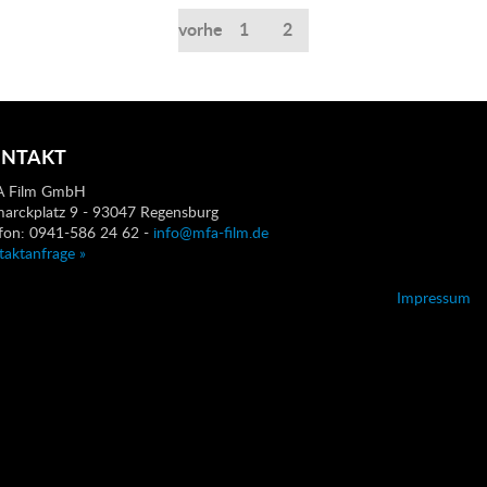
vorherige
1
2
NTAKT
 Film GmbH
marckplatz 9 - 93047 Regensburg
efon: 0941-586 24 62 -
info@mfa-film.de
taktanfrage »
Impressum