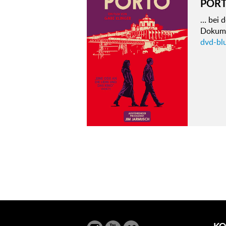
POR
… bei 
Dokum
dvd-bl
KO