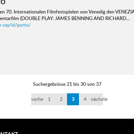
TO
den 70. Internationalen Filmfestspielen von Venedig den VENEZ
entarfilm (DOUBLE PLAY: JAMES BENNING AND RICHARD…
u-ray/id/porto/
Suchergebnisse 21 bis 30 von 37
vorherige
1
2
3
4
nächste
NTAKT