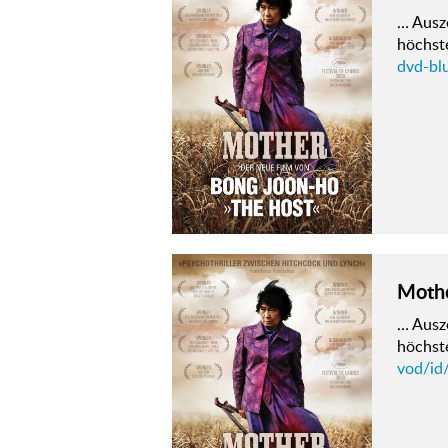
… Ausze
höchst
dvd-bl
Moth
… Ausze
höchst
vod/id