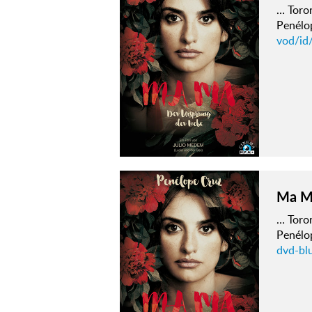
… Toron
Penélop
vod/id
Ma Ma
… Toron
Penélop
dvd-bl