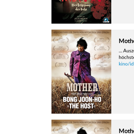
Moth
… Ausze
höchst
kino/i
Moth