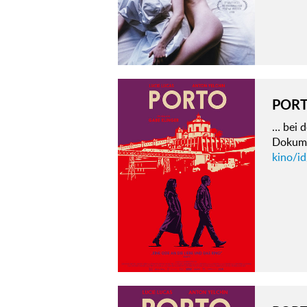
POR
… bei 
Dokum
kino/i