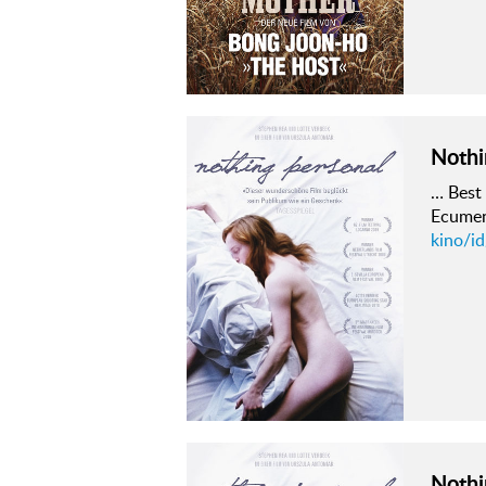
Nothi
… Best 
Ecumeni
kino/i
Nothi