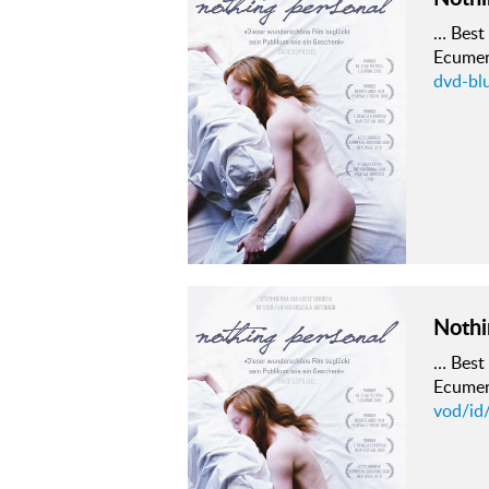
… Best 
Ecumeni
dvd-bl
Nothi
… Best 
Ecumeni
vod/id