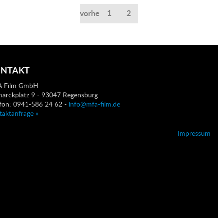
vorherige
1
2
NTAKT
 Film GmbH
marckplatz 9 - 93047 Regensburg
efon: 0941-586 24 62 -
info@mfa-film.de
taktanfrage »
Impressum