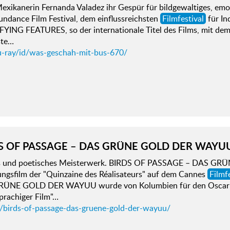
exikanerin Fernanda Valadez ihr Gespür für bildgewaltiges, em
ndance Film Festival, dem einflussreichsten
Filmfestival
für In
FYING FEATURES, so der internationale Titel des Films, mit dem
ste…
u-ray/id/was-geschah-mit-bus-670/
S OF PASSAGE – DAS GRÜNE GOLD DER WAYU
s und poetisches Meisterwerk. BIRDS OF PASSAGE – DAS G
ungsfilm der "Quinzaine des Réalisateurs" auf dem Cannes
Filmf
ÜNE GOLD DER WAYUU wurde von Kolumbien für den Oscar in
prachiger Film"…
d/birds-of-passage-das-gruene-gold-der-wayuu/