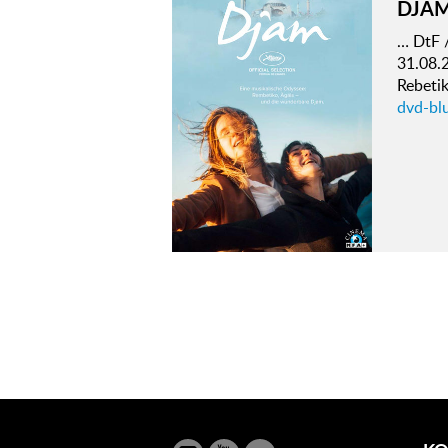
DJA
… DtF 
31.08.
Rebetik
dvd-bl