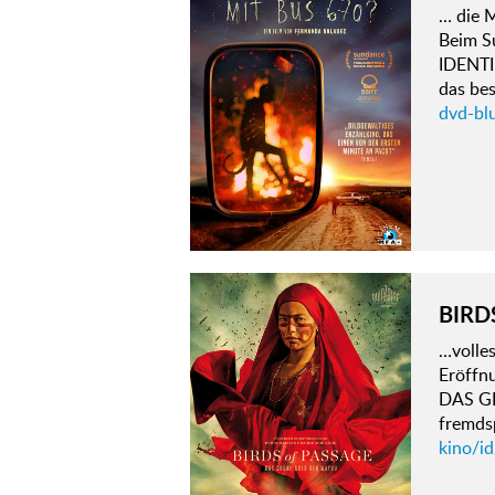
… die M
Beim Su
IDENTI
das be
dvd-bl
BIRD
…volle
Eröffn
DAS GR
fremds
kino/i