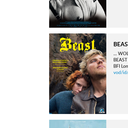
BEAS
… WOLK
BEAST 
BFI Lo
vod/id