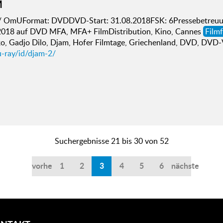
M
/ OmUFormat: DVDDVD-Start: 31.08.2018FSK: 6Pressebetreuun
2018 auf DVD MFA, MFA+ FilmDistribution, Kino, Cannes
Filmf
o, Gadjo Dilo, Djam, Hofer Filmtage, Griechenland, DVD, DVD-V
u-ray/id/djam-2/
Suchergebnisse 21 bis 30 von 52
vorherige
1
2
3
4
5
6
nächste