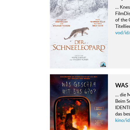
… Knes
FilmDis
of the
Titelli
vod/id
WAS 
… die M
Beim Su
IDENTI
das be
kino/i