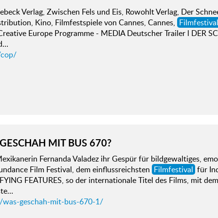
ebeck Verlag, Zwischen Fels und Eis, Rowohlt Verlag, Der Sch
tribution, Kino, Filmfestspiele von Cannes, Cannes,
Filmfestiva
 Creative Europe Programme - MEDIA Deutscher Trailer l DE
ed…
/cop/
GESCHAH MIT BUS 670?
exikanerin Fernanda Valadez ihr Gespür für bildgewaltiges, em
ndance Film Festival, dem einflussreichsten
Filmfestival
für In
FYING FEATURES, so der internationale Titel des Films, mit dem
ste…
d/was-geschah-mit-bus-670-1/