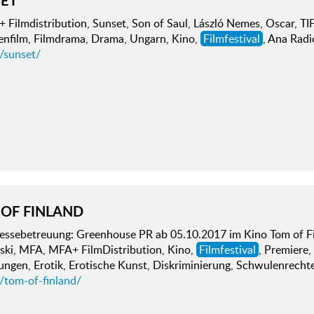
Filmdistribution, Sunset, Son of Saul, László Nemes, Oscar, TIF
ienfilm, Filmdrama, Drama, Ungarn, Kino,
Filmfestival
, Ana Radi
/sunset/
OF FINLAND
essebetreuung: Greenhouse PR ab 05.10.2017 im Kino Tom of F
ski, MFA, MFA+ FilmDistribution, Kino,
Filmfestival
, Premiere,
ungen, Erotik, Erotische Kunst, Diskriminierung, Schwulenrecht
/tom-of-finland/