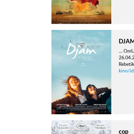
DJA
… OmUF
26.04.
Rebetik
kino/i
cop