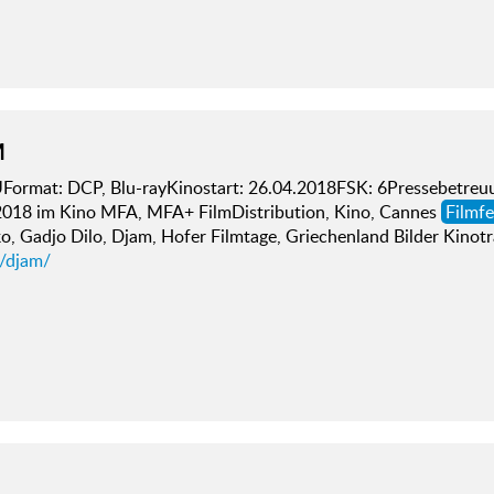
M
ormat: DCP, Blu-rayKinostart: 26.04.2018FSK: 6Pressebetreuu
2018 im Kino MFA, MFA+ FilmDistribution, Kino, Cannes
Filmfe
o, Gadjo Dilo, Djam, Hofer Filmtage, Griechenland Bilder Kinotr
d/djam/