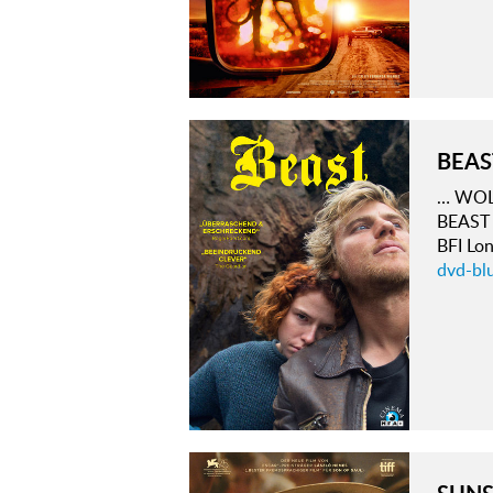
BEAS
… WOLK
BEAST 
BFI Lo
dvd-blu
SUNS