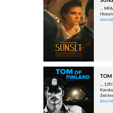
… MFA+ 
Histor
kino/id
TOM 
… 12Pr
Karuko
Zeichn
kino/id