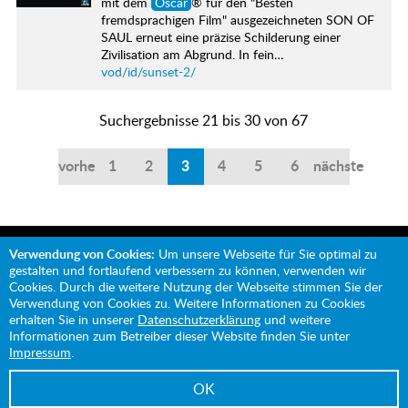
mit dem
Oscar
® für den "Besten
fremdsprachigen Film" ausgezeichneten SON OF
SAUL erneut eine präzise Schilderung einer
Zivilisation am Abgrund. In fein…
vod/id/sunset-2/
Suchergebnisse 21 bis 30 von 67
vorherige
1
2
3
4
5
6
nächste
Verwendung von Cookies:
Um unsere Webseite für Sie optimal zu
gestalten und fortlaufend verbessern zu können, verwenden wir
Cookies. Durch die weitere Nutzung der Webseite stimmen Sie der
Verwendung von Cookies zu. Weitere Informationen zu Cookies
Mit Unterstützung von:
erhalten Sie in unserer
Datenschutzerklärung
und weitere
Informationen zum Betreiber dieser Website finden Sie unter
Impressum
.
OK
Impressum
Datenschutz