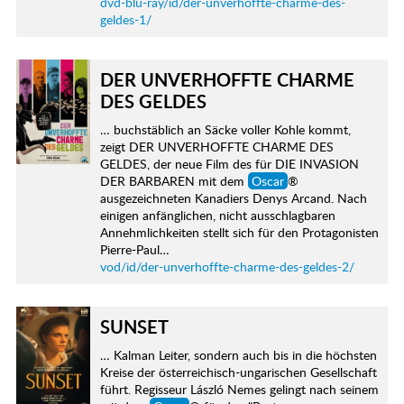
dvd-blu-ray/id/der-unverhoffte-charme-des-
geldes-1/
DER UNVERHOFFTE CHARME
DES GELDES
… buchstäblich an Säcke voller Kohle kommt,
zeigt DER UNVERHOFFTE CHARME DES
GELDES, der neue Film des für DIE INVASION
DER BARBAREN mit dem
Oscar
®
ausgezeichneten Kanadiers Denys Arcand. Nach
einigen anfänglichen, nicht ausschlagbaren
Annehmlichkeiten stellt sich für den Protagonisten
Pierre-Paul…
vod/id/der-unverhoffte-charme-des-geldes-2/
SUNSET
… Kalman Leiter, sondern auch bis in die höchsten
Kreise der österreichisch-ungarischen Gesellschaft
führt. Regisseur László Nemes gelingt nach seinem