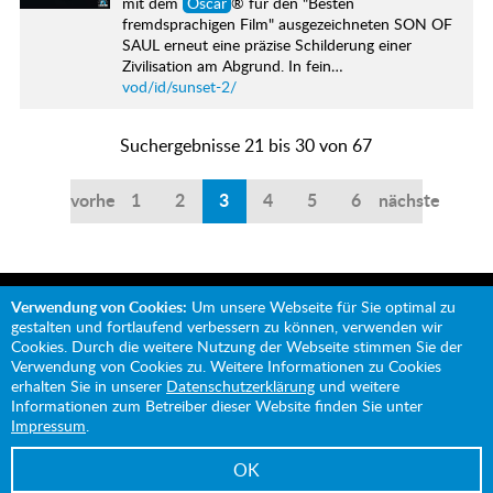
mit dem
Oscar
® für den "Besten
fremdsprachigen Film" ausgezeichneten SON OF
SAUL erneut eine präzise Schilderung einer
Zivilisation am Abgrund. In fein…
vod/id/sunset-2/
Suchergebnisse 21 bis 30 von 67
vorherige
1
2
3
4
5
6
nächste
Verwendung von Cookies:
Um unsere Webseite für Sie optimal zu
gestalten und fortlaufend verbessern zu können, verwenden wir
Cookies. Durch die weitere Nutzung der Webseite stimmen Sie der
Verwendung von Cookies zu. Weitere Informationen zu Cookies
Mit Unterstützung von:
erhalten Sie in unserer
Datenschutzerklärung
und weitere
Informationen zum Betreiber dieser Website finden Sie unter
Impressum
.
OK
Impressum
Datenschutz