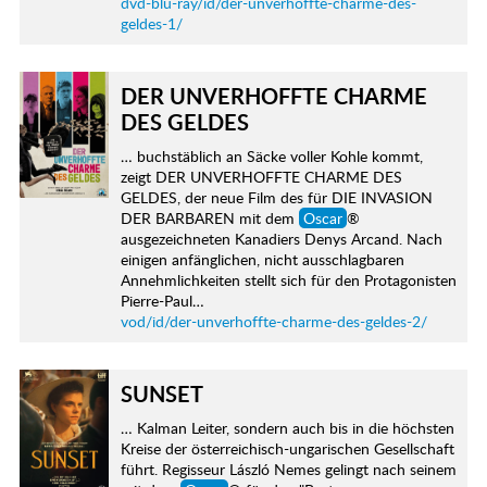
dvd-blu-ray/id/der-unverhoffte-charme-des-
geldes-1/
DER UNVERHOFFTE CHARME
DES GELDES
… buchstäblich an Säcke voller Kohle kommt,
zeigt DER UNVERHOFFTE CHARME DES
GELDES, der neue Film des für DIE INVASION
DER BARBAREN mit dem
Oscar
®
ausgezeichneten Kanadiers Denys Arcand. Nach
einigen anfänglichen, nicht ausschlagbaren
Annehmlichkeiten stellt sich für den Protagonisten
Pierre-Paul…
vod/id/der-unverhoffte-charme-des-geldes-2/
SUNSET
… Kalman Leiter, sondern auch bis in die höchsten
Kreise der österreichisch-ungarischen Gesellschaft
führt. Regisseur László Nemes gelingt nach seinem