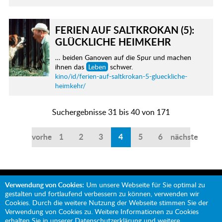
FERIEN AUF SALTKROKAN (5):
GLÜCKLICHE HEIMKEHR
… beiden Ganoven auf die Spur und machen
ihnen das
Leben
schwer.
kino/id/ferien-auf-saltkrokan-5-glueckliche-
heimkehr/
Suchergebnisse 31 bis 40 von 171
vorherige
1
2
3
4
5
6
nächste
Verwendung von Cookies:
Um unsere Webseite für Sie optimal zu
gestalten und fortlaufend verbessern zu können, verwenden wir
Cookies. Durch die weitere Nutzung der Webseite stimmen Sie der
Verwendung von Cookies zu. Weitere Informationen zu Cookies
Mit Unterstützung von:
erhalten Sie in unserer
Datenschutzerklärung
und weitere