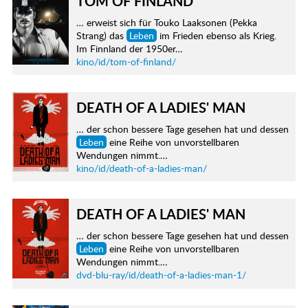
TOM OF FINLAND
… erweist sich für Touko Laaksonen (Pekka
Strang) das
Leben
im Frieden ebenso als Krieg.
Im Finnland der 1950er…
kino/id/tom-of-finland/
DEATH OF A LADIES' MAN
… der schon bessere Tage gesehen hat und dessen
Leben
eine Reihe von unvorstellbaren
Wendungen nimmt.…
kino/id/death-of-a-ladies-man/
DEATH OF A LADIES' MAN
… der schon bessere Tage gesehen hat und dessen
Leben
eine Reihe von unvorstellbaren
Wendungen nimmt.…
dvd-blu-ray/id/death-of-a-ladies-man-1/