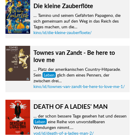
Die kleine Zauberflöte
… Tamino und seinem Gefährten Papageno, die
sich gemeinsam auf den Weg in das Reich des
Tages machen, um die…
kino/id/die-kleine-zauberfloete/
Townes van Zandt - Be here to
love me
… Platz der amerikanischen Country-Hitparade.
Sein
Leben
glich dem eines Penners, der
zwischen drei…
kino/id/townes-van-zandt-be-here-to-love-me-1/
DEATH OF A LADIES' MAN
… der schon bessere Tage gesehen hat und dessen
Leben
eine Reihe von unvorstellbaren
Wendungen nimmt.…
vod/id/death-of-a-ladies-man-2/