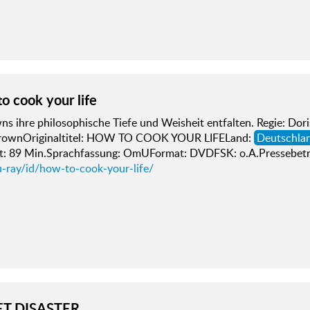
o cook your life
s ihre philosophische Tiefe und Weisheit entfalten. Regie: Dor
rownOriginaltitel: HOW TO COOK YOUR LIFELand:
Deutschla
it: 89 Min.Sprachfassung: OmUFormat: DVDFSK: o.A.Pressebet
u-ray/id/how-to-cook-your-life/
T DISASTER