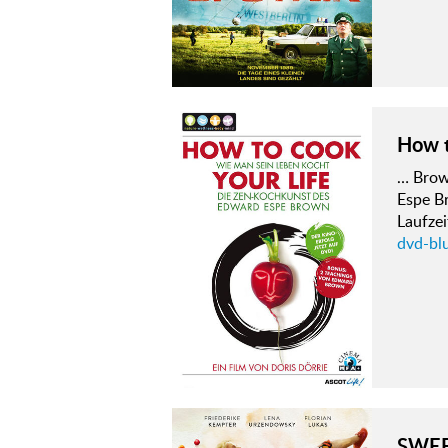
How t
… Brown
Espe B
Laufze
dvd-bl
SWEE