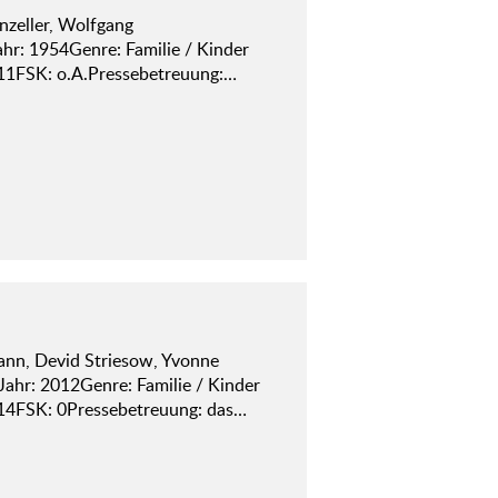
enzeller, Wolfgang
ahr: 1954Genre: Familie / Kinder
11FSK: o.A.Pressebetreuung:…
mann, Devid Striesow, Yvonne
Jahr: 2012Genre: Familie / Kinder
14FSK: 0Pressebetreuung: das…