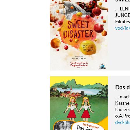
… LENI
JUNGE 
Filmfes
vod/id
Das d
… macht
Kästne
Laufze
o.A.Pr
dvd-bl