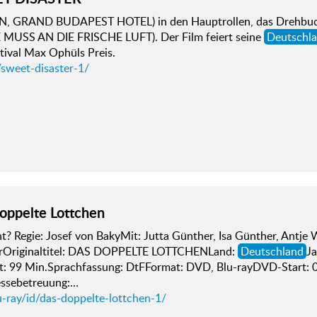
N, GRAND BUDAPEST HOTEL) in den Hauptrollen, das Drehbuc
MUSS AN DIE FRISCHE LUFT). Der Film feiert seine
Deutschl
tival Max Ophüls Preis.
/sweet-disaster-1/
oppelte Lottchen
? Regie: Josef von BakyMit: Jutta Günther, Isa Günther, Antje 
rOriginaltitel: DAS DOPPELTE LOTTCHENLand:
Deutschland
Ja
it: 99 Min.Sprachfassung: DtFFormat: DVD, Blu-rayDVD-Start:
essebetreuung:…
u-ray/id/das-doppelte-lottchen-1/