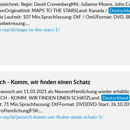
ezeichnet. Regie: David CronenbergMit: Julianne Moore, John 
sonOriginaltitel: MAPS TO THE STARSLand: Kanada /
Deutschl
e Laufzeit: 107 Min.Sprachfassung: DtF / OmUFormat: DVD, B
sebetreuung:…
u-ray/id/maps-to-the-stars-1/
ch - Komm, wir finden einen Schatz
anosch am 11.03.2021 als Neuveröffentlichung wieder erhältlich!
CH - KOMM, WIR FINDEN EINEN SCHATZLand:
Deutschland
it: 71 Min.Sprachfassung: DtFFormat: DVDDVD-Start: 26.10.20
röffentlichung)FSK:…
u-ray/id/janosch-komm-wir-finden-einen-schatz-1/