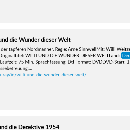
 und die Wunder dieser Welt
der tapferen Nordmänner. Regie: Arne SinnwellMit: Willi Weitz
Originaltitel: WILLI UND DIE WUNDER DIESER WELTLand:
Deu
 Laufzeit: 75 Min. Sprachfassung: DtFFormat: DVDDVD-Start: 
essebetreuung:…
-ray/id/willi-und-die-wunder-dieser-welt/
und die Detektive 1954