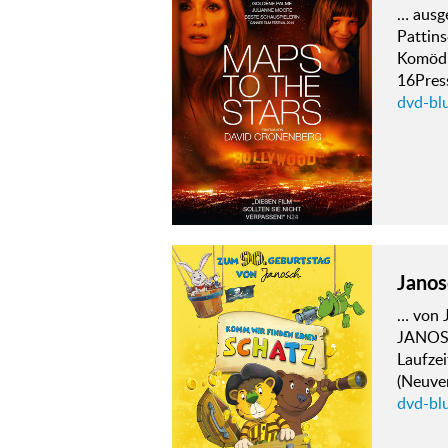
… ausg
Pattin
Komödi
16Pres
dvd-bl
Janos
… von J
JANOS
Laufze
(Neuve
dvd-bl