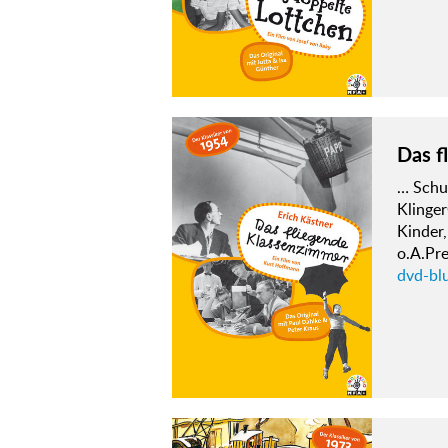
Das f
… Schul
Klinge
Kinder
o.A.Pr
dvd-bl