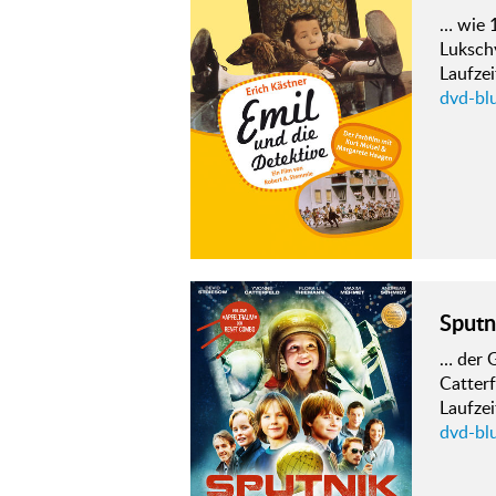
… wie 1
Luksch
Laufze
dvd-bl
Sputn
… der G
Catter
Laufze
dvd-blu