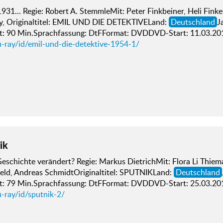
931... Regie: Robert A. StemmleMit: Peter Finkbeiner, Heli Fink
y, Originaltitel: EMIL UND DIE DETEKTIVELand:
Deutschland
J
it: 90 Min.Sprachfassung: DtFFormat: DVDDVD-Start: 11.03.20
u-ray/id/emil-und-die-detektive-1954-1/
ik
eschichte verändert? Regie: Markus DietrichMit: Flora Li Thie
feld, Andreas SchmidtOriginaltitel: SPUTNIKLand:
Deutschland
it: 79 Min.Sprachfassung: DtFFormat: DVDDVD-Start: 25.03.20
-ray/id/sputnik-2/