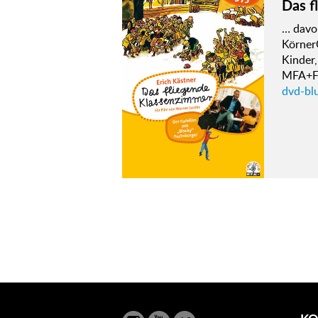
Das f
… davo
Körner
Kinder
MFA+Fi
dvd-bl