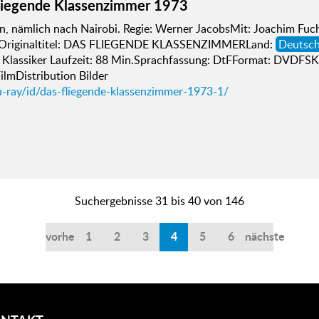
liegende Klassenzimmer 1973
n, nämlich nach Nairobi. Regie: Werner JacobsMit: Joachim Fuch
Originaltitel: DAS FLIEGENDE KLASSENZIMMERLand:
Deutsch
, Klassiker Laufzeit: 88 Min.Sprachfassung: DtFFormat: DVDFSK
lmDistribution Bilder
u-ray/id/das-fliegende-klassenzimmer-1973-1/
Suchergebnisse 31 bis 40 von 146
vorherige
1
2
3
4
5
6
nächste