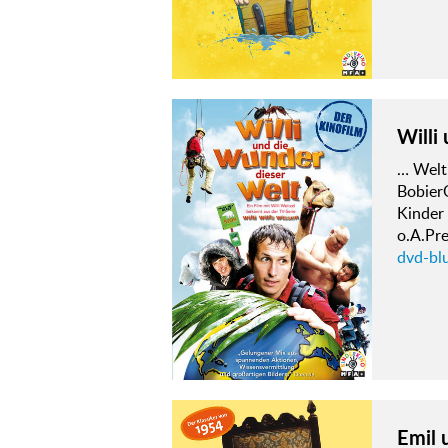
Willi
… Welt 
Bobier
Kinder
o.A.Pr
dvd-blu
Emil 