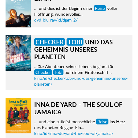
… und dies ist der Beginn einer
Reise
voller
Hoffnung, wundervoller…
dvd-blu-ray/id/djam-2/
CHECKER
TOBI
UND DAS
GEHEIMNIS UNSERES
PLANETEN
…ßte Abenteuer seines Lebens beginnt für
Checker
Tobi
auf einem Piratenschiff…
kino/id/checker-tobi-und-das-geheimnis-unseres-
planeten/
INNA DE YARD – THE SOUL OF
JAMAICA
… und eine zutiefst menschliche
Reise
ins Herz
des Planeten Reggae. Ein…
kino/id/inna-de-yard-the-soul-of-jamaica/