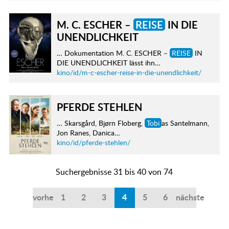
M. C. ESCHER –
REISE
IN DIE
UNENDLICHKEIT
… Dokumentation M. C. ESCHER –
REISE
IN
DIE UNENDLICHKEIT lässt ihn…
kino/id/m-c-escher-reise-in-die-unendlichkeit/
PFERDE STEHLEN
… Skarsgård, Bjørn Floberg,
Tobi
as Santelmann,
Jon Ranes, Danica…
kino/id/pferde-stehlen/
Suchergebnisse 31 bis 40 von 74
vorherige
1
2
3
4
5
6
nächste