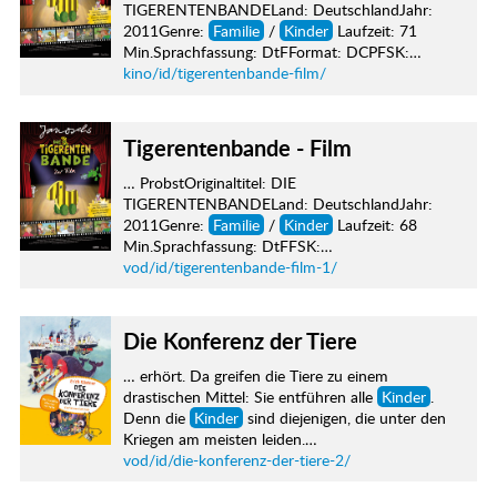
TIGERENTENBANDELand: DeutschlandJahr:
2011Genre:
Familie
/
Kinder
Laufzeit: 71
Min.Sprachfassung: DtFFormat: DCPFSK:…
kino/id/tigerentenbande-film/
Tigerentenbande - Film
… ProbstOriginaltitel: DIE
TIGERENTENBANDELand: DeutschlandJahr:
2011Genre:
Familie
/
Kinder
Laufzeit: 68
Min.Sprachfassung: DtFFSK:…
vod/id/tigerentenbande-film-1/
Die Konferenz der Tiere
… erhört. Da greifen die Tiere zu einem
drastischen Mittel: Sie entführen alle
Kinder
.
Denn die
Kinder
sind diejenigen, die unter den
Kriegen am meisten leiden.…
vod/id/die-konferenz-der-tiere-2/