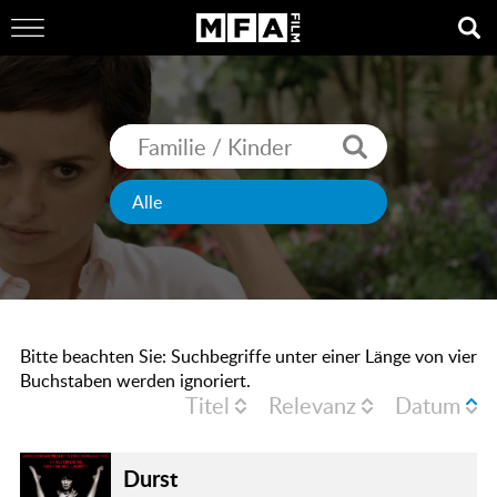
Bitte beachten Sie: Suchbegriffe unter einer Länge von vier
Buchstaben werden ignoriert.
Titel
Relevanz
Datum
Durst