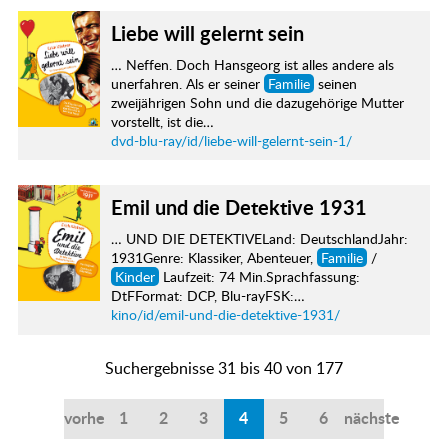
Liebe will gelernt sein
… Neffen. Doch Hansgeorg ist alles andere als
unerfahren. Als er seiner
Familie
seinen
zweijährigen Sohn und die dazugehörige Mutter
vorstellt, ist die…
dvd-blu-ray/id/liebe-will-gelernt-sein-1/
Emil und die Detektive 1931
… UND DIE DETEKTIVELand: DeutschlandJahr:
1931Genre: Klassiker, Abenteuer,
Familie
/
Kinder
Laufzeit: 74 Min.Sprachfassung:
DtFFormat: DCP, Blu-rayFSK:…
kino/id/emil-und-die-detektive-1931/
Suchergebnisse 31 bis 40 von 177
vorherige
1
2
3
4
5
6
nächste