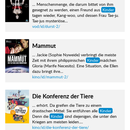
… Menschenmenge, die darum bittet von ihm
gesegnet zu werden, einen Freund aus
Kinder
tagen wieder, Kang-woo, und dessen Frau Tae-ju.
Tae-jus mysteriöse…
vod/id/durst-2/
Mammut
… Jackie (Sophie Nyweide) verbringt die meiste
Zeit mit ihrem philippinischen
Kinder
mädchen
Gloria (Marife Necesito). Eine Situation, die Ellen
dazu bringt ihre…
kino/id/mammut-2/
Die Konferenz der Tiere
… erhört. Da greifen die Tiere zu einem
drastischen Mittel: Sie entführen alle
Kinder
.
Denn die
Kinder
sind diejenigen, die unter den
Kriegen am meisten leiden.…
kino/id/die-konferenz-der-tiere/