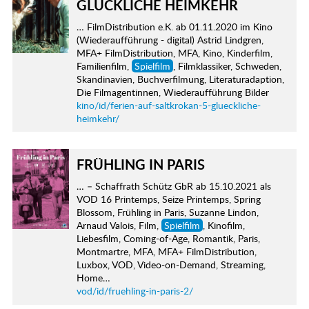
GLÜCKLICHE HEIMKEHR
… FilmDistribution e.K. ab 01.11.2020 im Kino
(Wiederaufführung - digital) Astrid Lindgren,
MFA+ FilmDistribution, MFA, Kino, Kinderfilm,
Familienfilm,
Spielfilm
, Filmklassiker, Schweden,
Skandinavien, Buchverfilmung, Literaturadaption,
Die Filmagentinnen, Wiederaufführung Bilder
kino/id/ferien-auf-saltkrokan-5-glueckliche-
heimkehr/
FRÜHLING IN PARIS
… – Schaffrath Schütz GbR ab 15.10.2021 als
VOD 16 Printemps, Seize Printemps, Spring
Blossom, Frühling in Paris, Suzanne Lindon,
Arnaud Valois, Film,
Spielfilm
, Kinofilm,
Liebesfilm, Coming-of-Age, Romantik, Paris,
Montmartre, MFA, MFA+ FilmDistribution,
Luxbox, VOD, Video-on-Demand, Streaming,
Home…
vod/id/fruehling-in-paris-2/