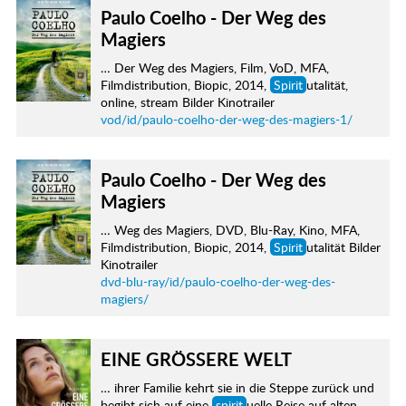
Paulo Coelho - Der Weg des
Magiers
… Der Weg des Magiers, Film, VoD, MFA,
Filmdistribution, Biopic, 2014,
Spirit
utalität,
online, stream Bilder Kinotrailer
vod/id/paulo-coelho-der-weg-des-magiers-1/
Paulo Coelho - Der Weg des
Magiers
… Weg des Magiers, DVD, Blu-Ray, Kino, MFA,
Filmdistribution, Biopic, 2014,
Spirit
utalität Bilder
Kinotrailer
dvd-blu-ray/id/paulo-coelho-der-weg-des-
magiers/
EINE GRÖSSERE WELT
… ihrer Familie kehrt sie in die Steppe zurück und
begibt sich auf eine
spirit
uelle Reise auf alten