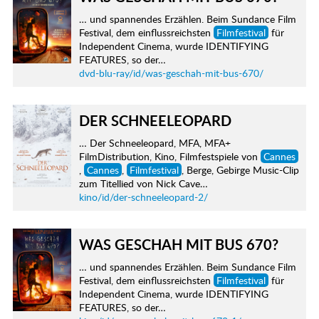
… und spannendes Erzählen. Beim Sundance Film
Festival, dem einflussreichsten
Filmfestival
für
Independent Cinema, wurde IDENTIFYING
FEATURES, so der…
dvd-blu-ray/id/was-geschah-mit-bus-670/
DER SCHNEELEOPARD
… Der Schneeleopard, MFA, MFA+
FilmDistribution, Kino, Filmfestspiele von
Cannes
,
Cannes
,
Filmfestival
, Berge, Gebirge Music-Clip
zum Titellied von Nick Cave…
kino/id/der-schneeleopard-2/
WAS GESCHAH MIT BUS 670?
… und spannendes Erzählen. Beim Sundance Film
Festival, dem einflussreichsten
Filmfestival
für
Independent Cinema, wurde IDENTIFYING
FEATURES, so der…