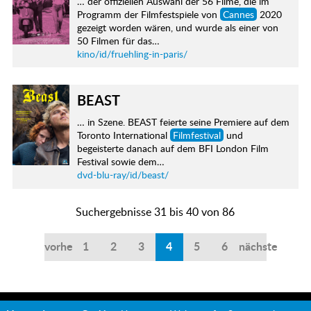
… der offiziellen Auswahl der 56 Filme, die im
Programm der Filmfestspiele von
Cannes
2020
gezeigt worden wären, und wurde als einer von
50 Filmen für das…
kino/id/fruehling-in-paris/
BEAST
… in Szene. BEAST feierte seine Premiere auf dem
Toronto International
Filmfestival
und
begeisterte danach auf dem BFI London Film
Festival sowie dem…
dvd-blu-ray/id/beast/
Suchergebnisse 31 bis 40 von 86
vorherige
1
2
3
4
5
6
nächste