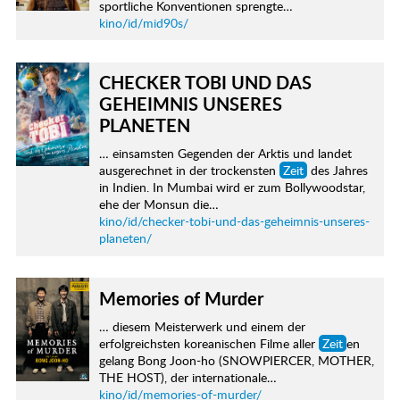
sportliche Konventionen sprengte…
kino/id/mid90s/
CHECKER TOBI UND DAS
GEHEIMNIS UNSERES
PLANETEN
… einsamsten Gegenden der Arktis und landet
ausgerechnet in der trockensten
Zeit
des Jahres
in Indien. In Mumbai wird er zum Bollywoodstar,
ehe der Monsun die…
kino/id/checker-tobi-und-das-geheimnis-unseres-
planeten/
Memories of Murder
… diesem Meisterwerk und einem der
erfolgreichsten koreanischen Filme aller
Zeit
en
gelang Bong Joon-ho (SNOWPIERCER, MOTHER,
THE HOST), der internationale…
kino/id/memories-of-murder/