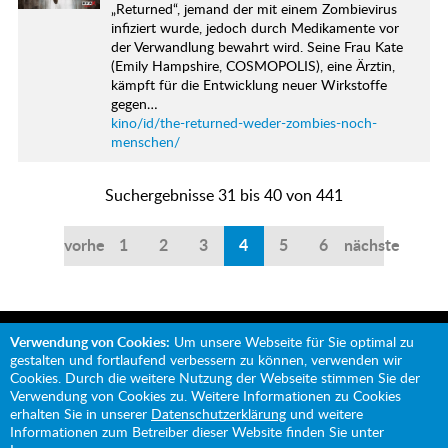
„Returned“, jemand der mit einem Zombievirus
infiziert wurde, jedoch durch Medikamente vor
der Verwandlung bewahrt wird. Seine Frau Kate
(Emily Hampshire, COSMOPOLIS), eine Ärztin,
kämpft für die Entwicklung neuer Wirkstoffe
gegen…
kino/id/the-returned-weder-zombies-noch-
menschen/
Suchergebnisse 31 bis 40 von 441
vorherige
1
2
3
4
5
6
nächste
Verwendung von Cookies:
Um unsere Webseite für Sie optimal zu
gestalten und fortlaufend verbessern zu können, verwenden wir
Cookies. Durch die weitere Nutzung der Webseite stimmen Sie der
Verwendung von Cookies zu. Weitere Informationen zu Cookies
Mit Unterstützung von:
erhalten Sie in unserer
Datenschutzerklärung
und weitere
Informationen zum Betreiber dieser Website finden Sie unter