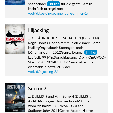
spannender
Thriller
für die ganze Familie!
Mehrfach preisgekrönt!
vod/id/sos-ein-spannender-sommer-1/
Hijacking
… GEFÄHRLICHE SEILSCHAFTEN (BORGEN).
Regie: Tobias LindholmMit: Pilou Asbæk, Søren
MallingOriginaltitel: KapringenLand:
DänemarkJahr: 2012Genre: Drama,
Thriller
Laufzeit: 99 Min.Sprachfassung: DtF / OmUVOD-
Start: 25.03.2014FSK: 12Pressebetreuung:
cinemaids Kinotrailer Bilder
vod/id/hijacking-2/
Sector 7
… DUELIST) und Ahn Sung-ki (DUELIST,
ARAHAN). Regie: Kim Jee-hoonMit: Ha Ji-
wonOriginaltitel: 7 GWANGGULand:
SüdkoreaJahr: 2011Genre: Action, Horror,