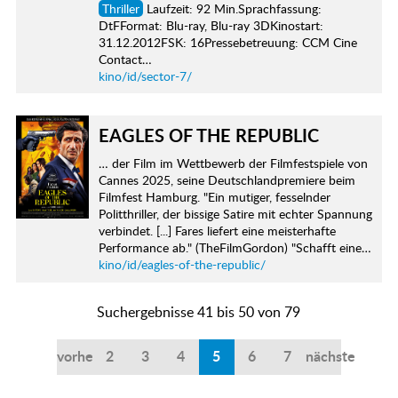
Thriller
Laufzeit: 92 Min.Sprachfassung:
DtFFormat: Blu-ray, Blu-ray 3DKinostart:
31.12.2012FSK: 16Pressebetreuung: CCM Cine
Contact…
kino/id/sector-7/
EAGLES OF THE REPUBLIC
… der Film im Wettbewerb der Filmfestspiele von
Cannes 2025, seine Deutschlandpremiere beim
Filmfest Hamburg. "Ein mutiger, fesselnder
Politthriller, der bissige Satire mit echter Spannung
verbindet. [...] Fares liefert eine meisterhafte
Performance ab." (TheFilmGordon) "Schafft eine…
kino/id/eagles-of-the-republic/
Suchergebnisse 41 bis 50 von 79
vorherige
2
3
4
5
6
7
nächste