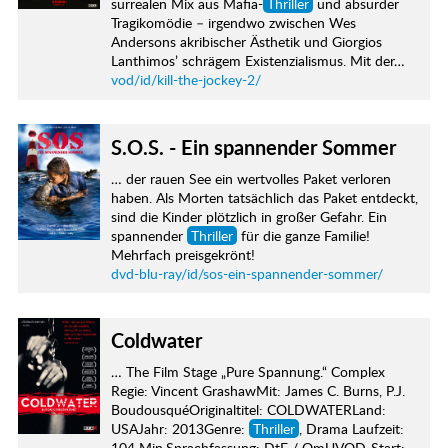
surrealen Mix aus Mafia-
Thriller
und absurder
Tragikomödie – irgendwo zwischen Wes
Andersons akribischer Ästhetik und Giorgios
Lanthimos’ schrägem Existenzialismus. Mit der…
vod/id/kill-the-jockey-2/
S.O.S. - Ein spannender Sommer
… der rauen See ein wertvolles Paket verloren
haben. Als Morten tatsächlich das Paket entdeckt,
sind die Kinder plötzlich in großer Gefahr. Ein
spannender
Thriller
für die ganze Familie!
Mehrfach preisgekrönt!
dvd-blu-ray/id/sos-ein-spannender-sommer/
Coldwater
… The Film Stage „Pure Spannung.“ Complex
Regie: Vincent GrashawMit: James C. Burns, P.J.
BoudousquéOriginaltitel: COLDWATERLand:
USAJahr: 2013Genre:
Thriller
, Drama Laufzeit:
104 Min.Sprachfassung: DtF / OmUVOD-Start: