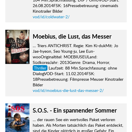
26.08.2014FSK: 16Pressebetreuung: cinemaids
Kinotrailer Bilder
vod/id/coldwater-2/
Moebius, die Lust, das Messer
… Triers ANTICHRIST. Regie: Kim Ki-dukMit: Jo
Jae-hyeon, Seo Young-ju, Lee Eun-
wooOriginaltitel: MOEBIUSEULand:
SüdkoreaJahr: 2013Genre: Drama, Horror,
Thriller
Laufzeit: 88 Min.Sprachfassung: ohne
DialogVOD-Start: 11.02.2014FSK:
18Pressebetreuung: Filmpresse Meuser Kinotrailer
Bilder
vod/id/moebius-die-lust-das-messer-2/
S.O.S. - Ein spannender Sommer
… der rauen See ein wertvolles Paket verloren
haben. Als Morten tatsächlich das Paket entdeckt,
sind die Kinder plötzlich in großer Gefahr. Ein