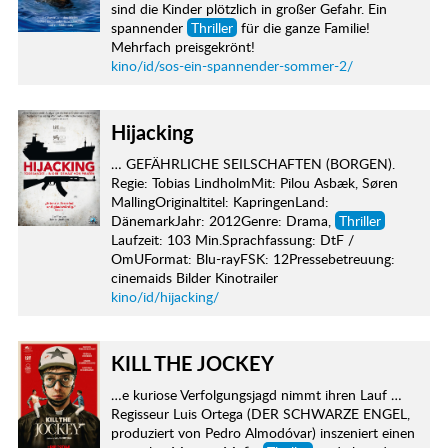
sind die Kinder plötzlich in großer Gefahr. Ein
spannender
Thriller
für die ganze Familie!
Mehrfach preisgekrönt!
kino/id/sos-ein-spannender-sommer-2/
Hijacking
… GEFÄHRLICHE SEILSCHAFTEN (BORGEN).
Regie: Tobias LindholmMit: Pilou Asbæk, Søren
MallingOriginaltitel: KapringenLand:
DänemarkJahr: 2012Genre: Drama,
Thriller
Laufzeit: 103 Min.Sprachfassung: DtF /
OmUFormat: Blu-rayFSK: 12Pressebetreuung:
cinemaids Bilder Kinotrailer
kino/id/hijacking/
KILL THE JOCKEY
…e kuriose Verfolgungsjagd nimmt ihren Lauf …
Regisseur Luis Ortega (DER SCHWARZE ENGEL,
produziert von Pedro Almodóvar) inszeniert einen