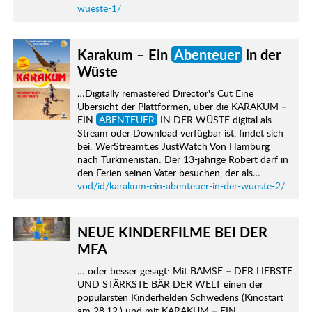
wueste-1/
Karakum – Ein
Abenteuer
in der
Wüste
…Digitally remastered Director's Cut Eine
Übersicht der Plattformen, über die KARAKUM –
EIN
ABENTEUER
IN DER WÜSTE digital als
Stream oder Download verfügbar ist, findet sich
bei: WerStreamt.es JustWatch Von Hamburg
nach Turkmenistan: Der 13-jährige Robert darf in
den Ferien seinen Vater besuchen, der als…
vod/id/karakum-ein-abenteuer-in-der-wueste-2/
NEUE KINDERFILME BEI DER
MFA
… oder besser gesagt: Mit BAMSE – DER LIEBSTE
UND STÄRKSTE BÄR DER WELT einen der
populärsten Kinderhelden Schwedens (Kinostart
am 28.12.) und mit KARAKUM – EIN