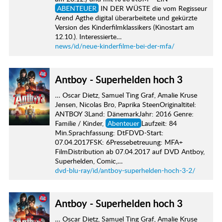
ABENTEUER
IN DER WÜSTE die vom Regisseur
Arend Agthe digital überarbeitete und gekürzte
Version des Kinderfilmklassikers (Kinostart am
12.10.). Interessierte…
news/id/neue-kinderfilme-bei-der-mfa/
Antboy - Superhelden hoch 3
… Oscar Dietz, Samuel Ting Graf, Amalie Kruse
Jensen, Nicolas Bro, Paprika SteenOriginaltitel:
ANTBOY 3Land: DänemarkJahr: 2016 Genre:
Familie / Kinder,
Abenteuer
Laufzeit: 84
Min.Sprachfassung: DtFDVD-Start:
07.04.2017FSK: 6Pressebetreuung: MFA+
FilmDistribution ab 07.04.2017 auf DVD Antboy,
Superhelden, Comic,…
dvd-blu-ray/id/antboy-superhelden-hoch-3-2/
Antboy - Superhelden hoch 3
… Oscar Dietz, Samuel Ting Graf, Amalie Kruse