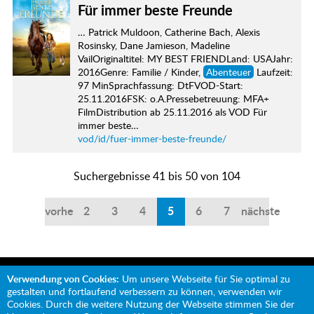
Für immer beste Freunde
… Patrick Muldoon, Catherine Bach, Alexis
Rosinsky, Dane Jamieson, Madeline
VailOriginaltitel: MY BEST FRIENDLand: USAJahr:
2016Genre: Familie / Kinder,
Abenteuer
Laufzeit:
97 MinSprachfassung: DtFVOD-Start:
25.11.2016FSK: o.A.Pressebetreuung: MFA+
FilmDistribution ab 25.11.2016 als VOD Für
immer beste…
vod/id/fuer-immer-beste-freunde/
Suchergebnisse 41 bis 50 von 104
vorherige
2
3
4
5
6
7
nächste
Verwendung von Cookies:
Um unsere Webseite für Sie optimal zu
gestalten und fortlaufend verbessern zu können, verwenden wir
Cookies. Durch die weitere Nutzung der Webseite stimmen Sie der