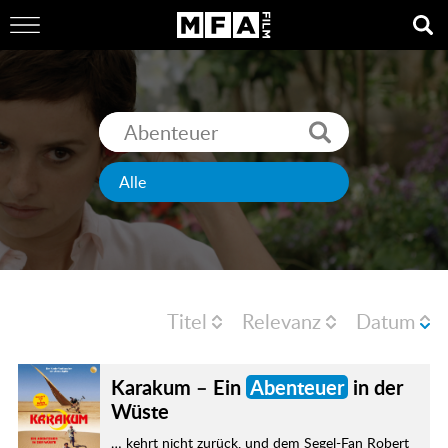
Titel
Relevanz
Datum
Karakum – Ein
Abenteuer
in der
Wüste
… kehrt nicht zurück, und dem Segel-Fan Robert