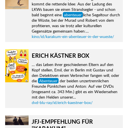
kommt die rettende Idee: Aus der Ladung des
LKWs bauen sie einen Strandsegler - und schon
bald beginnt eine
abenteuer
liche Segeltour durch
die Wüste, bei der Murad und Robert von dem
profitieren, was sie trotz aller kulturellen
Gegensätze gemeinsam haben:…
kino/id/karakum-ein-abenteuer-in-der-wueste/
ERICH KÄSTNER BOX
… das Leben ihrer geschiedenen Eltern auf den
Kopf stellen, Emil, der in Berlin mit Gustav und
den Detektiven einen Verbrecher fangen will, oder
die
Abenteuer
der beiden unzertrennlichen
Freunde Pünktchen und Anton: Auf vier DVDs
(insgesamt ca. 343 Min.) gibt es ein Wiedersehen
mit den Helden unserer…
dvd-blu-ray/id/erich-kaestner-box/
JFJ-EMPFEHLUNG FÜR