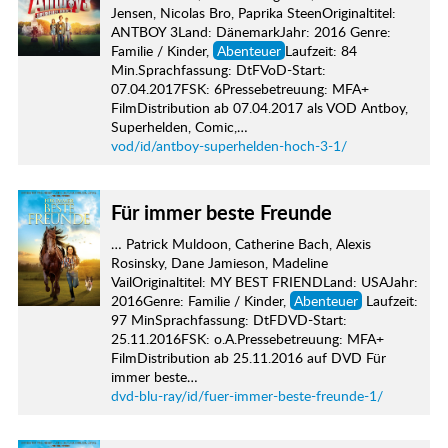
Jensen, Nicolas Bro, Paprika SteenOriginaltitel:
ANTBOY 3Land: DänemarkJahr: 2016 Genre:
Familie / Kinder,
Abenteuer
Laufzeit: 84
Min.Sprachfassung: DtFVoD-Start:
07.04.2017FSK: 6Pressebetreuung: MFA+
FilmDistribution ab 07.04.2017 als VOD Antboy,
Superhelden, Comic,…
vod/id/antboy-superhelden-hoch-3-1/
Für immer beste Freunde
… Patrick Muldoon, Catherine Bach, Alexis
Rosinsky, Dane Jamieson, Madeline
VailOriginaltitel: MY BEST FRIENDLand: USAJahr:
2016Genre: Familie / Kinder,
Abenteuer
Laufzeit:
97 MinSprachfassung: DtFDVD-Start:
25.11.2016FSK: o.A.Pressebetreuung: MFA+
FilmDistribution ab 25.11.2016 auf DVD Für
immer beste…
dvd-blu-ray/id/fuer-immer-beste-freunde-1/