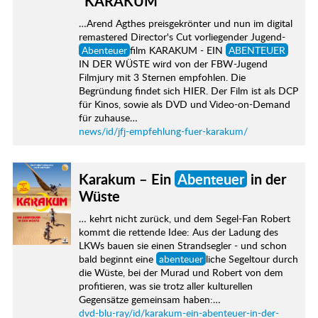
"KARAKUM"
…Arend Agthes preisgekrönter und nun im digital
remastered Director's Cut vorliegender Jugend-
Abenteuer
film KARAKUM - EIN
ABENTEUER
IN DER WÜSTE wird von der FBW-Jugend
Filmjury mit 3 Sternen empfohlen. Die
Begründung findet sich HIER. Der Film ist als DCP
für Kinos, sowie als DVD und Video-on-Demand
für zuhause…
news/id/jfj-empfehlung-fuer-karakum/
Karakum – Ein
Abenteuer
in der
Wüste
… kehrt nicht zurück, und dem Segel-Fan Robert
kommt die rettende Idee: Aus der Ladung des
LKWs bauen sie einen Strandsegler - und schon
bald beginnt eine
abenteuer
liche Segeltour durch
die Wüste, bei der Murad und Robert von dem
profitieren, was sie trotz aller kulturellen
Gegensätze gemeinsam haben:…
dvd-blu-ray/id/karakum-ein-abenteuer-in-der-