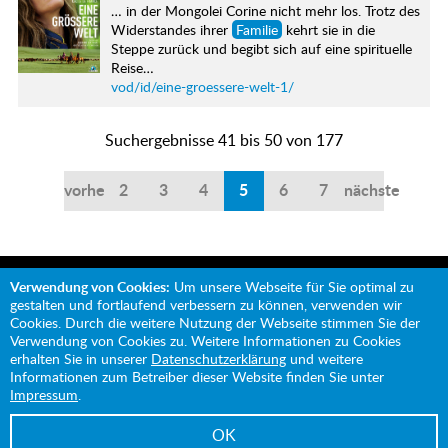
… in der Mongolei Corine nicht mehr los. Trotz des
Widerstandes ihrer
Familie
kehrt sie in die
Steppe zurück und begibt sich auf eine spirituelle
Reise…
vod/id/eine-groessere-welt-1/
Suchergebnisse 41 bis 50 von 177
vorherige
2
3
4
5
6
7
nächste
Verwendung von Cookies:
Um unsere Webseite für Sie optimal zu
gestalten und fortlaufend verbessern zu können, verwenden wir
Cookies. Durch die weitere Nutzung der Webseite stimmen Sie der
Verwendung von Cookies zu. Weitere Informationen zu Cookies
Mit Unterstützung von:
erhalten Sie in unserer
Datenschutzerklärung
und weitere
Informationen zum Betreiber dieser Website finden Sie unter
Impressum
.
OK
Impressum
Datenschutz