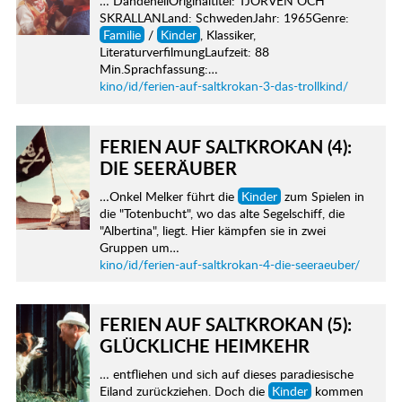
… DandenellOriginaltitel: TJORVEN OCH
SKRALLANLand: SchwedenJahr: 1965Genre:
Familie
/
Kinder
, Klassiker,
LiteraturverfilmungLaufzeit: 88
Min.Sprachfassung:…
kino/id/ferien-auf-saltkrokan-3-das-trollkind/
FERIEN AUF SALTKROKAN (4):
DIE SEERÄUBER
…Onkel Melker führt die
Kinder
zum Spielen in
die "Totenbucht", wo das alte Segelschiff, die
"Albertina", liegt. Hier kämpfen sie in zwei
Gruppen um…
kino/id/ferien-auf-saltkrokan-4-die-seeraeuber/
FERIEN AUF SALTKROKAN (5):
GLÜCKLICHE HEIMKEHR
… entfliehen und sich auf dieses paradiesische
Eiland zurückziehen. Doch die
Kinder
kommen