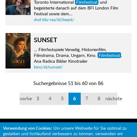
Toronto International
Filmfestival
und
begeisterte danach auf dem BFI London Film
Festival sowie dem…
dvd-blu-ray/id/beast/
SUNSET
… Filmfestspiele Venedig, Historienfilm,
Filmdrama, Drama, Ungarn, Kino,
Filmfestival
,
Ana Radica Bilder Kinotrailer
kino/id/sunset/
Suchergebnisse 51 bis 60 von 86
vorherige
3
4
5
6
7
8
nächste
Verwendung von Cookies:
Um unsere Webseite für Sie optimal zu
gestalten und fortlaufend verbessern zu können, verwenden wir