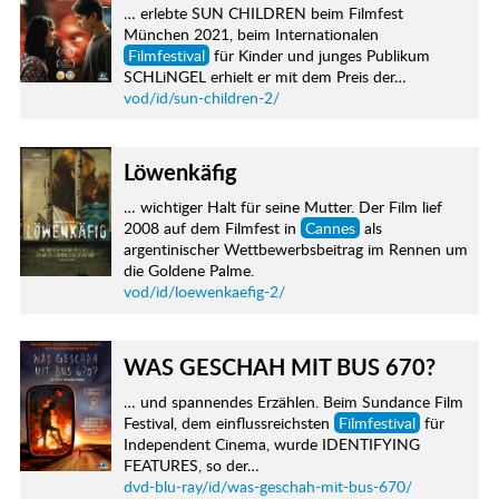
… erlebte SUN CHILDREN beim Filmfest
München 2021, beim Internationalen
Filmfestival
für Kinder und junges Publikum
SCHLiNGEL erhielt er mit dem Preis der…
vod/id/sun-children-2/
Löwenkäfig
… wichtiger Halt für seine Mutter. Der Film lief
2008 auf dem Filmfest in
Cannes
als
argentinischer Wettbewerbsbeitrag im Rennen um
die Goldene Palme.
vod/id/loewenkaefig-2/
WAS GESCHAH MIT BUS 670?
… und spannendes Erzählen. Beim Sundance Film
Festival, dem einflussreichsten
Filmfestival
für
Independent Cinema, wurde IDENTIFYING
FEATURES, so der…
dvd-blu-ray/id/was-geschah-mit-bus-670/