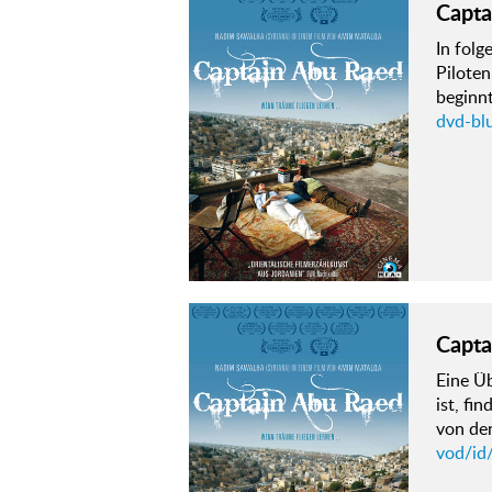
Capta
In fol
Piloten
beginnt
dvd-bl
Capta
Eine Ü
ist, fi
von de
vod/id