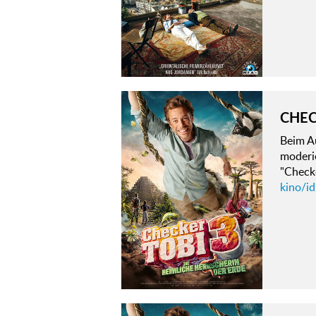
CHECK
Beim A
moderie
"Check
kino/id