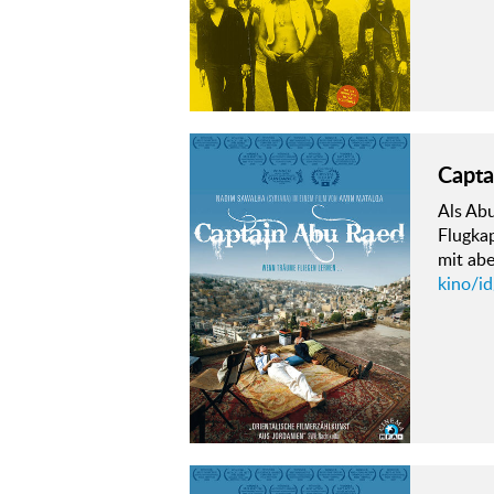
Capta
Als Abu
Flugkap
mit ab
kino/i