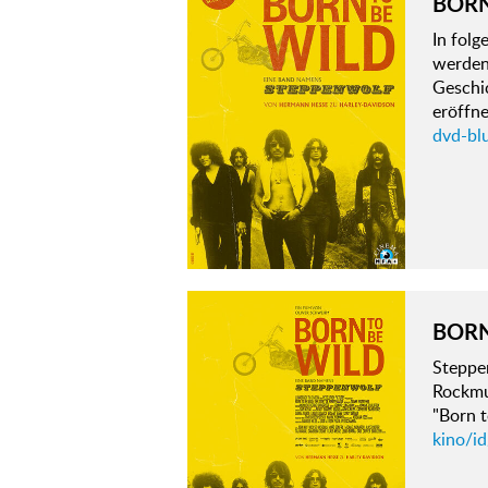
BORN
In fol
werden:
Geschi
eröffn
dvd-bl
BORN
Steppen
Rockmu
"Born 
kino/i