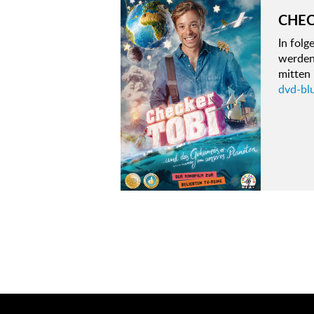
CHEC
In fol
werden
mitten 
dvd-bl