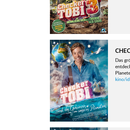
CHEC
Das grö
entdeck
Planete
kino/i