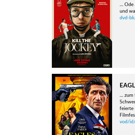
… Ode 
und war
dvd-blu
EAGL
… zum 
Schwed
feiert
Filmfe
vod/id/