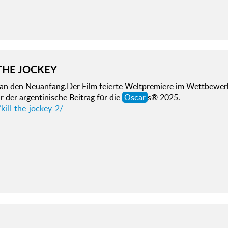
 THE JOCKEY
an den Neuanfang.Der Film feierte Weltpremiere im Wettbewerb 
 der argentinische Beitrag für die
Oscar
s® 2025.
kill-the-jockey-2/