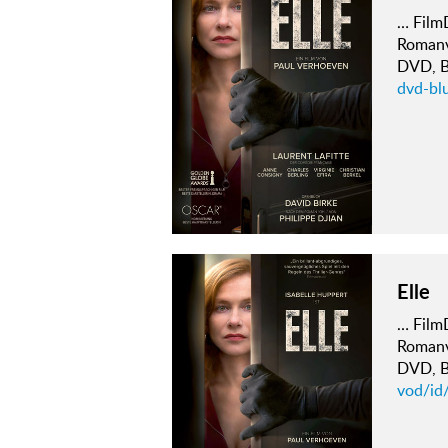
… FilmD
Romanv
DVD, Bl
dvd-blu
Elle
… FilmD
Romanv
DVD, Bl
vod/id/