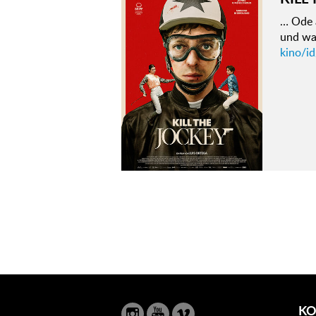
… Ode 
und war
kino/id
KO