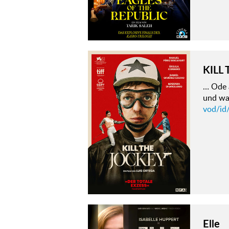
KILL
… Ode 
und war
vod/id/
Elle