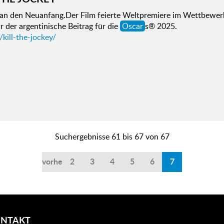
an den Neuanfang.Der Film feierte Weltpremiere im Wettbewerb 
 der argentinische Beitrag für die
Oscar
s® 2025.
/kill-the-jockey/
Suchergebnisse 61 bis 67 von 67
vorherige
2
3
4
5
6
7
NTAKT