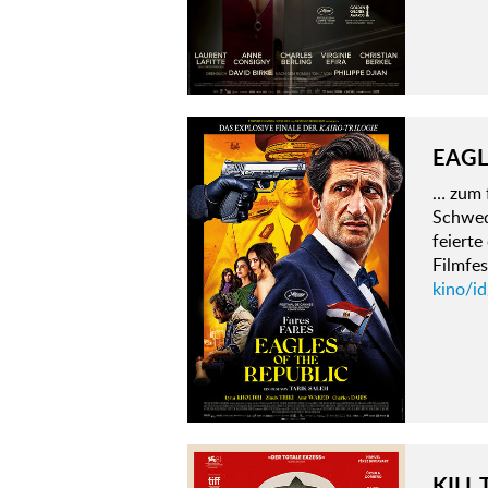
EAGL
… zum 
Schwed
feiert
Filmfe
kino/id
KILL