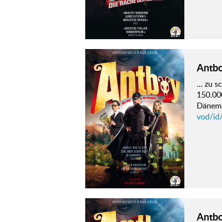
Antb
… zu s
150.00
Dänema
vod/id
Antb