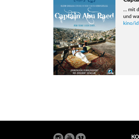
… mit 
und wa
kino/i
KO