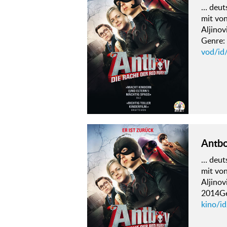
… deuts
mit von
Aljino
Genre: 
vod/id
Antbo
… deuts
mit von
Aljino
2014Ge
kino/i