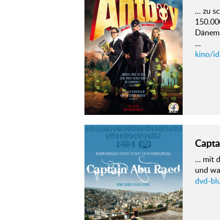
… zu s
150.00
Dänema
…
kino/i
Capta
… mit 
und wa
dvd-bl