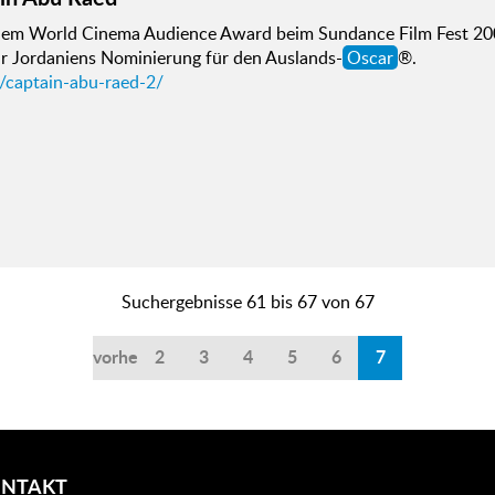
dem World Cinema Audience Award beim Sundance Film Fest 2008,
r Jordaniens Nominierung für den Auslands-
Oscar
®.
d/captain-abu-raed-2/
Suchergebnisse 61 bis 67 von 67
vorherige
2
3
4
5
6
7
NTAKT