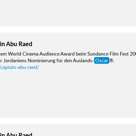
in Abu Raed
dem World Cinema Audience Award beim Sundance Film Fest 2008,
r Jordaniens Nominierung für den Auslands-
Oscar
®.
/captain-abu-raed/
in Abu Raed