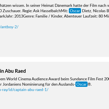
chätzen wissen. In seiner Heimat Dänemark hatte der Film nach 
0 Zuschauer. Regie: Ask HasselbalchMit:
Oscar
Dietz, Nicolas 
rkJahr: 2013Genre: Familie / Kinder, Abenteuer Laufzeit: 80 M
d/antboy-2/
in Abu Raed
dem World Cinema Audience Award beim Sundance Film Fest 2008,
r Jordaniens Nominierung für den Auslands-
Oscar
®.
u-ray/id/captain-abu-raed-1/