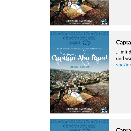
Capta
… mit 
und wa
vod/id
Capta