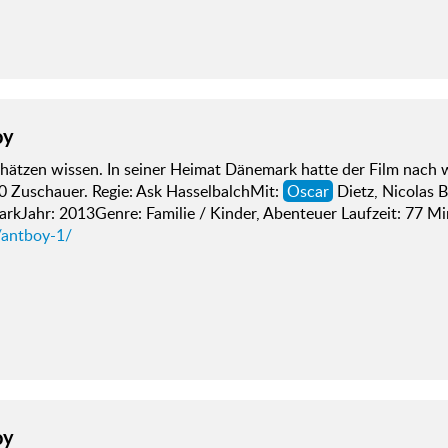
oy
chätzen wissen. In seiner Heimat Dänemark hatte der Film nach 
0 Zuschauer. Regie: Ask HasselbalchMit:
Oscar
Dietz, Nicolas 
rkJahr: 2013Genre: Familie / Kinder, Abenteuer Laufzeit: 77 M
/antboy-1/
oy