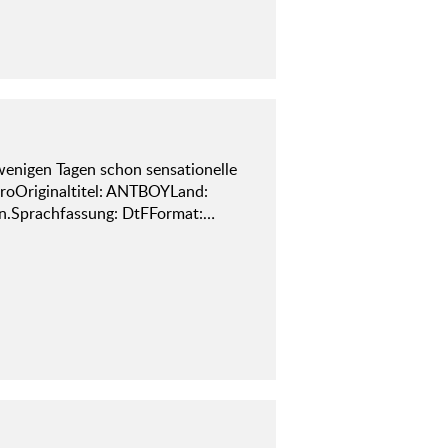
wenigen Tagen schon sensationelle
BroOriginaltitel: ANTBOYLand:
in.Sprachfassung: DtFFormat:…