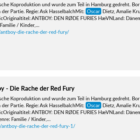
che Koproduktion und wurde zum Teil in Hamburg gedreht. Boris 
 der Partie. Regie: Ask HasselbalchMit:
Oscar
Dietz, Amalie Kru
vicOriginaltitel: ANTBOY: DEN RØDE FURIES HæVNLand: Dänem
Familie / Kinder,…
/antboy-die-rache-der-red-fury/
y - Die Rache der Red Fury
che Koproduktion und wurde zum Teil in Hamburg gedreht. Boris 
 der Partie. Regie: Ask HasselbalchMit:
Oscar
Dietz, Amalie Kru
vicOriginaltitel: ANTBOY: DEN RØDE FURIES HæVNLand: Dänem
nre: Familie / Kinder,…
d/antboy-die-rache-der-red-fury-1/