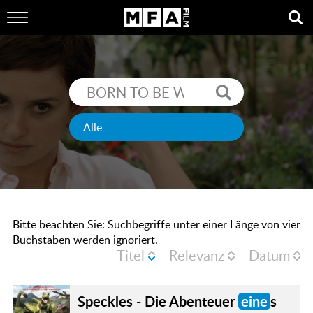
Bitte beachten Sie: Suchbegriffe unter einer Länge von vier
Buchstaben werden ignoriert.
Titel
Relevanz
Datum
Speckles - Die Abenteuer
eine
s