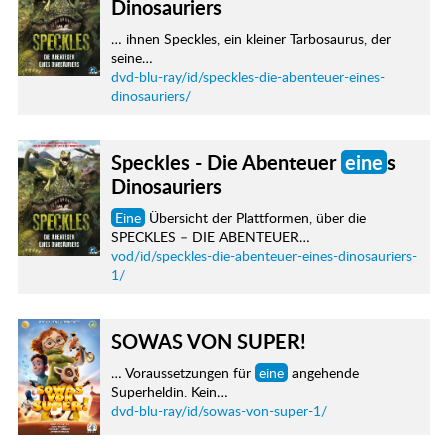
Dinosauriers
… ihnen Speckles, ein kleiner Tarbosaurus, der
seine…
dvd-blu-ray/id/speckles-die-abenteuer-eines-
dinosauriers/
Speckles - Die Abenteuer
eine
s
Dinosauriers
Eine
Übersicht der Plattformen, über die
SPECKLES – DIE ABENTEUER…
vod/id/speckles-die-abenteuer-eines-dinosauriers-
1/
SOWAS VON SUPER!
… Voraussetzungen für
eine
angehende
Superheldin. Kein…
dvd-blu-ray/id/sowas-von-super-1/