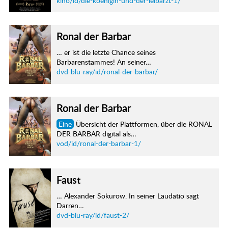
kino/id/die-koenigin-und-der-leibarzt-1/
Ronal der Barbar
… er ist die letzte Chance seines
Barbarenstammes! An seiner…
dvd-blu-ray/id/ronal-der-barbar/
Ronal der Barbar
Eine
Übersicht der Plattformen, über die RONAL
DER BARBAR digital als…
vod/id/ronal-der-barbar-1/
Faust
… Alexander Sokurow. In seiner Laudatio sagt
Darren…
dvd-blu-ray/id/faust-2/