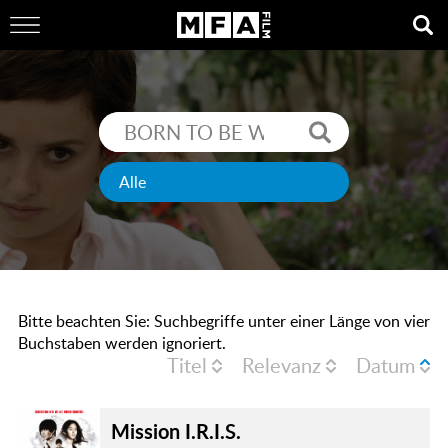
Bitte beachten Sie: Suchbegriffe unter einer Länge von vier
Buchstaben werden ignoriert.
Titel
Relevanz
Datum
Mission I.R.I.S.