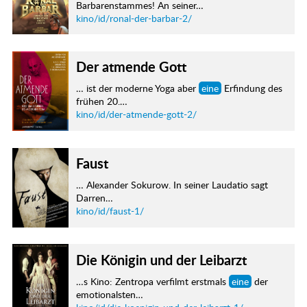
Barbarenstammes! An seiner…
kino/id/ronal-der-barbar-2/
Der atmende Gott
… ist der moderne Yoga aber
eine
Erfindung des
frühen 20.…
kino/id/der-atmende-gott-2/
Faust
… Alexander Sokurow. In seiner Laudatio sagt
Darren…
kino/id/faust-1/
Die Königin und der Leibarzt
…s Kino: Zentropa verfilmt erstmals
eine
der
emotionalsten…