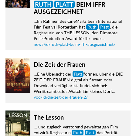
RUTH
PLATT
BEIM IFFR
AUSGEZEICHNET
…Im Rahmen des CineMarts beim International
Film Festival Rotterdam hat
Ruth
Platt
, die
Regisseurin von THE LESSON, den Filmmore
Post-Production Award für ihr neues…
news/id/ruth-platt-beim-iffr-ausgezeichnet/
Die Zeit der Frauen
…Eine Übersicht der
Platt
formen, über die DIE
ZEIT DER FRAUEN digital als Stream oder
Download verfügbar ist, findet sich bei:
WerStreamt.esJustWatch Ein kleines Dorf…
vod/id/die-zeit-der-frauen-2/
The Lesson
… und zugleich verstörend gewalttätigen Film
entwirft Regisseurin
Ruth
Platt
das Porträt