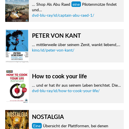
… Shop Als Abu Raed
eine
Pilotenmütze findet
und…
dvd-blu-ray/id/captain-abu-raed-1/
PETER VON KANT
… mittlerweile über seinem Zenit, wankt liebend,…
kino/id/peter-von-kant/
How to cook your life
… und er hat ihr aus seinem Leben berichtet. Die…
dvd-blu-ray/id/how-to-cook-your-life/
NOSTALGIA
Eine
Übersicht der Plattformen, bei denen