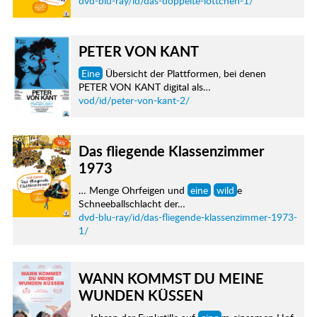
dvd-blu-ray/id/das-doppelte-lottchen-1/
PETER VON KANT
Eine
Übersicht der Plattformen, bei denen
PETER VON KANT digital als…
vod/id/peter-von-kant-2/
Das fliegende Klassenzimmer
1973
… Menge Ohrfeigen und
eine
wild
e
Schneeballschlacht der…
dvd-blu-ray/id/das-fliegende-klassenzimmer-1973-
1/
WANN KOMMST DU MEINE
WUNDEN KÜSSEN