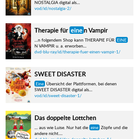
NOSTALGIA digital als…
vod/id/nostalgia-2/
Therapie für
eine
n Vampir
…n folgendem Shop kann THERAPIE FÜR
EINE
N VAMPIR u. a. erworben…
dvd-blu-ray/id/therapie-fuer-einen-vampir-1/
SWEET DISASTER
Eine
Übersicht der Plattformen, bei denen
SWEET DISASTER digital als…
vod/id/sweet-disaster-1/
Das doppelte Lottchen
… aus wie Luise. Nur hat die
eine
Zöpfe und die
andere nicht.…