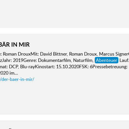
BÄR IN MIR
e: Roman DrouxMit: David Bittner, Roman Droux, Marcus Signer
zJahr: 2019Genre: Dokumentarfilm, Naturfilm,
Abenteuer
Laufz
mat: DCP, Blu-rayKinostart: 15.10.2020FSK: 6Pressebetreuung
2020 im…
/der-baer-in-mir/