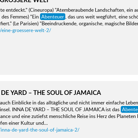
te entdeckt." (Cineuropa) "Atemberaubende Landschaften, ein au
l des Femmes) "Ein
Abenteuer
, das uns weit wegführt, eine sch
fiert." (Le Parisien) "Beeindruckende, organische, magische Bilde
/eine-groessere-welt-2/
 DE YARD – THE SOUL OF JAMAICA
auch Einblicke in das alltägliche und nicht immer einfache Lebe
kinsel. INNA DE YARD – THE SOUL OF JAMAICA ist das
Abente
ance und eine zutiefst menschliche Reise ins Herz des Planeten
efen einer Kultur und…
/inna-de-yard-the-soul-of-jamaica-2/