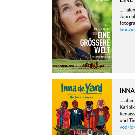
… Talen
Journa
fotogra
kino/id
INNA
… aber 
Karibi
Renaiss
und Ti
vod/id