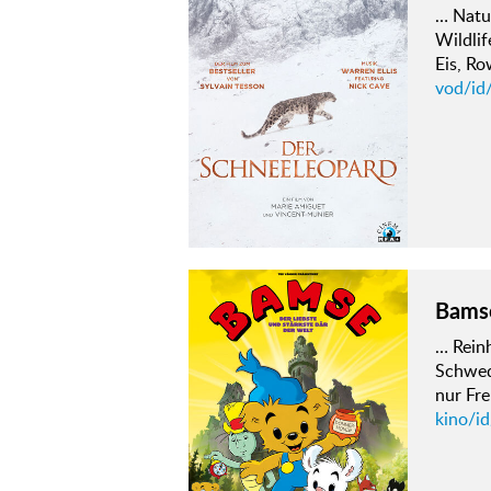
… Natur
Wildlif
Eis, Ro
vod/id
Bamse
… Reinh
Schwed
nur Fre
kino/i