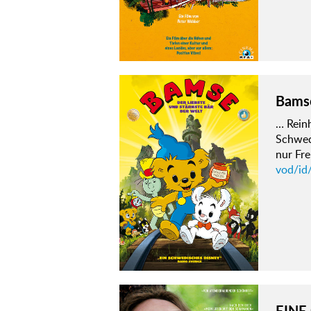
Bamse
… Reinh
Schwed
nur Fre
vod/id
EINE