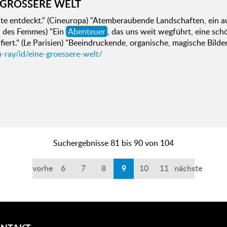
 GRÖSSERE WELT
te entdeckt." (Cineuropa) "Atemberaubende Landschaften, ein au
l des Femmes) "Ein
Abenteuer
, das uns weit wegführt, eine sch
fiert." (Le Parisien) "Beeindruckende, organische, magische Bilde
-ray/id/eine-groessere-welt/
Suchergebnisse 81 bis 90 von 104
vorherige
6
7
8
9
10
11
nächste