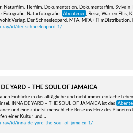
, Naturfilm, Tierfilm, Dokumentation, Dokumentarfilm, Sylvain T
e-Fotografie, Naturfotografie,
Abenteuer
, Reise, Warren Ellis,
wohlt Verlag, Der Schneeleopard, MFA, MFA+ FilmDistribution, 
u-ray/id/der-schneeleopard-1/
 DE YARD – THE SOUL OF JAMAICA
auch Einblicke in das alltägliche und nicht immer einfache Lebe
kinsel. INNA DE YARD – THE SOUL OF JAMAICA ist das
Abente
ance und eine zutiefst menschliche Reise ins Herz des Planeten
efen einer Kultur und…
-ray/id/inna-de-yard-the-soul-of-jamaica-1/