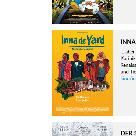
INNA
… aber 
Karibi
Renaiss
und Ti
kino/id
DER 