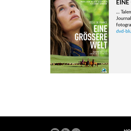
EINE
… Talen
Journa
fotogra
dvd-blu