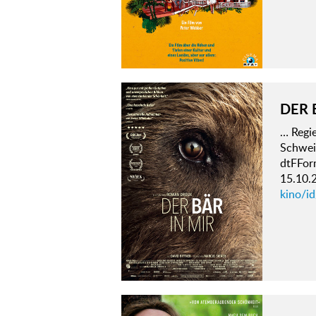
DER 
… Regi
Schwei
dtFFor
15.10.
kino/id