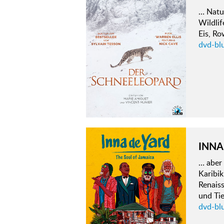
… Natur
Wildlif
Eis, Ro
dvd-bl
INNA
… aber 
Karibi
Renaiss
und Ti
dvd-blu