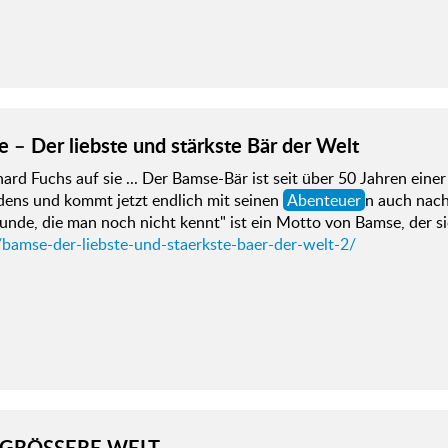
 – Der liebste und stärkste Bär der Welt
ard Fuchs auf sie ... Der Bamse-Bär ist seit über 50 Jahren ein
ens und kommt jetzt endlich mit seinen
Abenteuer
n auch nach
unde, die man noch nicht kennt" ist ein Motto von Bamse, der s
/bamse-der-liebste-und-staerkste-baer-der-welt-2/
 GRÖSSERE WELT