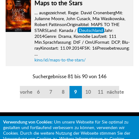
Maps to the Stars
… ausgezeichnet. Regie: David CronenbergMit:
Julianne Moore, John Cusack, Mia Wasikowska,
Robert PattinsonOriginaltitel: MAPS TO THE
STARSLand: Kanada /
Deutschland
Jahr:
2014Genre: Drama, Komödie Laufzeit: 111
Min.Sprachfassung: DtF / OmUFormat: DCP, Blu-
rayKinostart: 11.09.2014FSK: 16Pressebetreuung:
…
kino/id/maps-to-the-stars/
Suchergebnisse 81 bis 90 von 146
vorherige
6
7
8
9
10
11
nächste
Verwendung von Cookies:
Um unsere Webseite für Sie optimal zu
gestalten und fortlaufend verbessern zu können, verwenden wir
Cookies. Durch die weitere Nutzung der Webseite stimmen Sie der
Verwendung von Cookies zu. Weitere Informationen zu Cookies