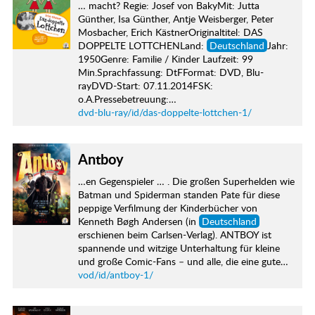
… macht? Regie: Josef von BakyMit: Jutta
Günther, Isa Günther, Antje Weisberger, Peter
Mosbacher, Erich KästnerOriginaltitel: DAS
DOPPELTE LOTTCHENLand:
Deutschland
Jahr:
1950Genre: Familie / Kinder Laufzeit: 99
Min.Sprachfassung: DtFFormat: DVD, Blu-
rayDVD-Start: 07.11.2014FSK:
o.A.Pressebetreuung:…
dvd-blu-ray/id/das-doppelte-lottchen-1/
Antboy
…en Gegenspieler … . Die großen Superhelden wie
Batman und Spiderman standen Pate für diese
peppige Verfilmung der Kinderbücher von
Kenneth Bøgh Andersen (in
Deutschland
erschienen beim Carlsen-Verlag). ANTBOY ist
spannende und witzige Unterhaltung für kleine
und große Comic-Fans – und alle, die eine gute…
vod/id/antboy-1/