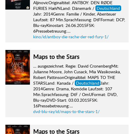
AljinovicOriginaltitel: ANTBOY: DEN RØDE
FURIES HæVNLand: Dänemark /
Deutschland
Jahr: 2014Genre: Familie / Kinder, Abenteuer
Laufzeit: 87 Min.Sprachfassung: DtFFormat: DCP,
Blu-rayKinostart: 26.06.2015FSK:
6Pressebetreuung:…
kino/id/antboy-die-rache-der-red-fury-1/
Maps to the Stars
… ausgezeichnet. Regie: David CronenbergMit:
Julianne Moore, John Cusack, Mia Wasikowska,
Robert PattinsonOriginaltitel: MAPS TO THE
STARSLand: Kanada /
Deutschland
Jahr:
2014Genre: Drama, Komödie Laufzeit: 107
Min.Sprachfassung: DtF / OmUFormat: DVD,
Blu-rayDVD-Start: 03.03.2015FSK:
16Pressebetreuung:…
dvd-blu-ray/id/maps-to-the-stars-1/
Maps to the Stars