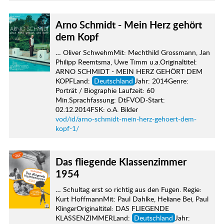
Arno Schmidt - Mein Herz gehört
dem Kopf
… Oliver SchwehmMit: Mechthild Grossmann, Jan
Philipp Reemtsma, Uwe Timm u.a.Originaltitel:
ARNO SCHMIDT - MEIN HERZ GEHÖRT DEM
KOPFLand:
Deutschland
Jahr: 2014Genre:
Porträt / Biographie Laufzeit: 60
Min.Sprachfassung: DtFVOD-Start:
02.12.2014FSK: o.A. Bilder
vod/id/arno-schmidt-mein-herz-gehoert-dem-
kopf-1/
Das fliegende Klassenzimmer
1954
… Schultag erst so richtig aus den Fugen. Regie:
Kurt HoffmannMit: Paul Dahlke, Heliane Bei, Paul
KlingerOriginaltitel: DAS FLIEGENDE
KLASSENZIMMERLand:
Deutschland
Jahr: