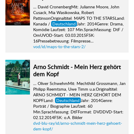
… David CronenbergMit: Julianne Moore, John
Cusack, Mia Wasikowska, Robert
PattinsonOriginaltitel: MAPS TO THE STARSLand:
Kanada /
Deutschland
Jahr: 2014Genre: Drama,
Komödie Laufzeit: 107 Min.Sprachfassung: DtF /
OmUVOD-Start: 03.03.2015FSK:
16Pressebetreuung: Filmpresse…
vod/id/maps-to-the-stars-2/
Arno Schmidt - Mein Herz gehört
dem Kopf
… Oliver SchwehmMit: Mechthild Grossmann, Jan
Philipp Reemtsma, Uwe Timm u.a.Originaltitel:
ARNO SCHMIDT - MEIN HERZ GEHÖRT DEM
KOPFLand:
Deutschland
Jahr: 2014Genre:
Porträt / Biographie Laufzeit: 60
Min.Sprachfassung: DtFFormat: DVDDVD-Start:
02.12.2014FSK: o.A. Bilder
dvd-blu-ray/id/arno-schmidt-mein-herz-gehoert-
dem-kopf/