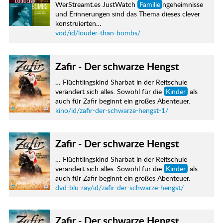
WerStreamt.es JustWatch
Familie
ngeheimnisse
und Erinnerungen sind das Thema dieses clever
konstruierten…
vod/id/louder-than-bombs/
Zafir - Der schwarze Hengst
… Flüchtlingskind Sharbat in der Reitschule
verändert sich alles. Sowohl für die
Kinder
als
auch für Zafir beginnt ein großes Abenteuer.
kino/id/zafir-der-schwarze-hengst-1/
Zafir - Der schwarze Hengst
… Flüchtlingskind Sharbat in der Reitschule
verändert sich alles. Sowohl für die
Kinder
als
auch für Zafir beginnt ein großes Abenteuer.
dvd-blu-ray/id/zafir-der-schwarze-hengst/
Zafir - Der schwarze Hengst