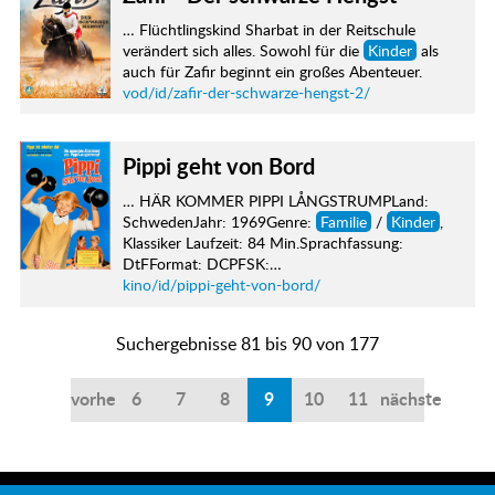
… Flüchtlingskind Sharbat in der Reitschule
verändert sich alles. Sowohl für die
Kinder
als
auch für Zafir beginnt ein großes Abenteuer.
vod/id/zafir-der-schwarze-hengst-2/
Pippi geht von Bord
… HÄR KOMMER PIPPI LÅNGSTRUMPLand:
SchwedenJahr: 1969Genre:
Familie
/
Kinder
,
Klassiker Laufzeit: 84 Min.Sprachfassung:
DtFFormat: DCPFSK:…
kino/id/pippi-geht-von-bord/
Suchergebnisse 81 bis 90 von 177
vorherige
6
7
8
9
10
11
nächste