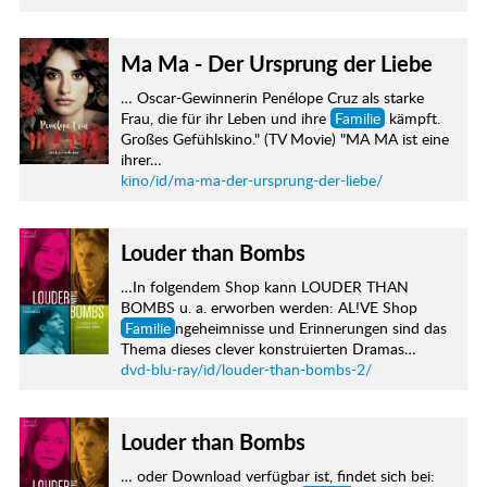
Ma Ma - Der Ursprung der Liebe
… Oscar-Gewinnerin Penélope Cruz als starke
Frau, die für ihr Leben und ihre
Familie
kämpft.
Großes Gefühlskino." (TV Movie) "MA MA ist eine
ihrer…
kino/id/ma-ma-der-ursprung-der-liebe/
Louder than Bombs
…In folgendem Shop kann LOUDER THAN
BOMBS u. a. erworben werden: AL!VE Shop
Familie
ngeheimnisse und Erinnerungen sind das
Thema dieses clever konstruierten Dramas…
dvd-blu-ray/id/louder-than-bombs-2/
Louder than Bombs
… oder Download verfügbar ist, findet sich bei: