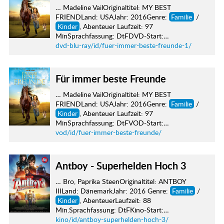
… Madeline VailOriginaltitel: MY BEST
FRIENDLand: USAJahr: 2016Genre:
Familie
/
Kinder
, Abenteuer Laufzeit: 97
MinSprachfassung: DtFDVD-Start:…
dvd-blu-ray/id/fuer-immer-beste-freunde-1/
Für immer beste Freunde
… Madeline VailOriginaltitel: MY BEST
FRIENDLand: USAJahr: 2016Genre:
Familie
/
Kinder
, Abenteuer Laufzeit: 97
MinSprachfassung: DtFVOD-Start:…
vod/id/fuer-immer-beste-freunde/
Antboy - Superhelden Hoch 3
… Bro, Paprika SteenOriginaltitel: ANTBOY
IIILand: DänemarkJahr: 2016 Genre:
Familie
/
Kinder
, AbenteuerLaufzeit: 88
Min.Sprachfassung: DtFKino-Start:…
kino/id/antboy-superhelden-hoch-3/