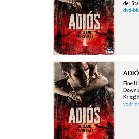
der Sta
dvd-blu
ADIÓ
Eine Ü
Downloa
Krieg!
vod/id/