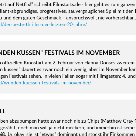
 jetzt auf Netflix!" schreibt Filmstarts.de - hier geht es zum ganze
illant-abgründiges, progressives, sauvergnügliches Spiel mit den 
au und dem guten Geschmack – anspruchsvoll, nie vorhersehbar
/der-beste-thriller-der-letzten-20-jahre/
DEN KÜSSEN" FESTIVALS IM NOVEMBER
m offiziellen Kinostart am 2. Februar von Hanna Dooses zweite
 küssen" dauert es zwar noch ein wenig, aber im November k
igen Festivals sehen, in vielen Fällen sogar mit Filmgästen: 4. 
d/wunden-kuessen-festivals-im-november/
LL
uben abzupumpen hatte zwar noch nie zu Chips (Matthew Gray Gu
gezählt, doch man will ja nicht meckern, und immerhin ist sein
eiß. Ja, okay, sie ist "etwas" dominant und stockt ihr Einkomme