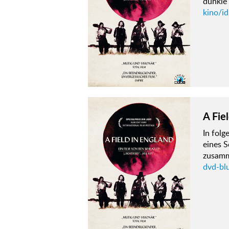
dunkle 
kino/id
A Fie
In fol
eines S
zusamme
dvd-blu