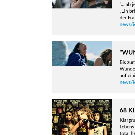
"... ab
„Ein br
der Fr
news/id
"WUN
Bis zu
Wunden
auf ein
news/i
68 KI
Klärgr
Lebens 
total h