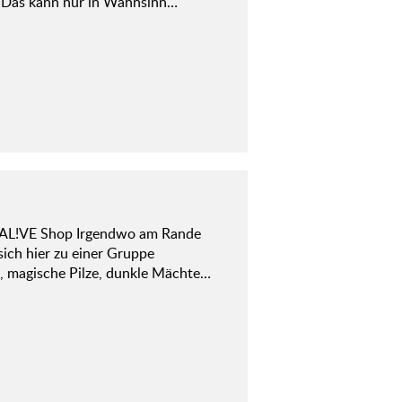
n. Das kann nur in Wahnsinn…
 AL!VE Shop Irgendwo am Rande
sich hier zu einer Gruppe
z, magische Pilze, dunkle Mächte…