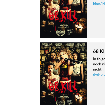
kino/id
68 KI
In fol
noch ni
nicht m
dvd-blu