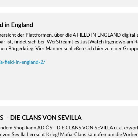
ld in England
bersicht der Plattformen, über die A FIELD IN ENGLAND digital
ar ist, findet sich bei: WerStreamt.es JustWatch Irgendwo am R
hen Bürgerkrieg. Vier Männer schließen sich hier zu einer Gru
a-field-in-england-2/
S – DIE CLANS VON SEVILLA
gendem Shop kann ADIÓS - DIE CLANS VON SEVILLA u. a. erwor
 von Sevilla herrscht Krieg! Mafia-Clans kämpfen um die Vorher