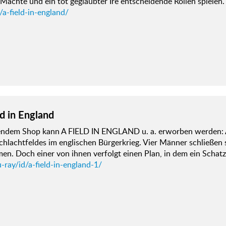
Mächte und ein tot geglaubter Ire entscheidende Rollen spiele
/a-field-in-england/
ld in England
gendem Shop kann A FIELD IN ENGLAND u. a. erworben werden:
chlachtfeldes im englischen Bürgerkrieg. Vier Männer schließen 
n. Doch einer von ihnen verfolgt einen Plan, in dem ein Schat
-ray/id/a-field-in-england-1/