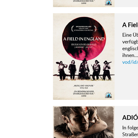
A Fie
Eine Ü
verfügb
englisc
ihnen…
vod/id/
ADIÓ
In fol
Straßen