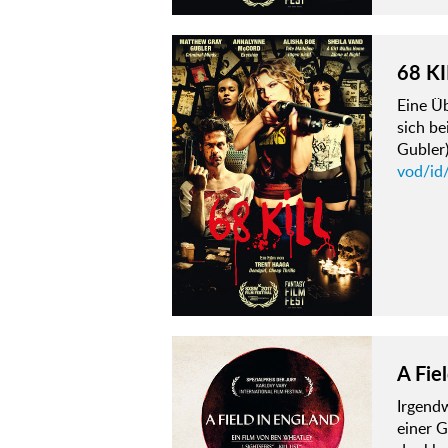
68 KI
Eine Üb
sich b
Gubler)
vod/id/
A Fie
Irgendw
einer G