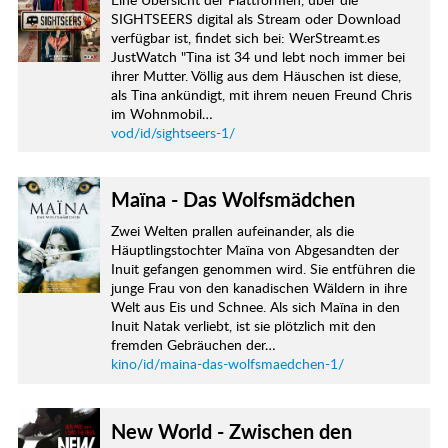
SIGHTSEERS digital als Stream oder Download
verfügbar ist, findet sich bei: WerStreamt.es
JustWatch "Tina ist 34 und lebt noch immer bei
ihrer Mutter. Völlig aus dem Häuschen ist diese,
als Tina ankündigt, mit ihrem neuen Freund Chris
im Wohnmobil…
vod/id/sightseers-1/
Maïna - Das Wolfsmädchen
Zwei Welten prallen aufeinander, als die
Häuptlingstochter Maïna von Abgesandten der
Inuit gefangen genommen wird. Sie entführen die
junge Frau von den kanadischen Wäldern in ihre
Welt aus Eis und Schnee. Als sich Maïna in den
Inuit Natak verliebt, ist sie plötzlich mit den
fremden Gebräuchen der…
kino/id/maina-das-wolfsmaedchen-1/
New World - Zwischen den