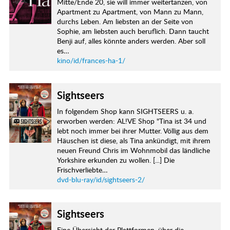
Mitte/Ende 20, sie will immer weitertanzen, von
Apartment zu Apartment, von Mann zu Mann,
durchs Leben. Am liebsten an der Seite von
Sophie, am liebsten auch beruflich. Dann taucht
Benji auf, alles könnte anders werden. Aber soll
es…
kino/id/frances-ha-1/
Sightseers
In folgendem Shop kann SIGHTSEERS u. a.
erworben werden: AL!VE Shop "Tina ist 34 und
lebt noch immer bei ihrer Mutter. Völlig aus dem
Häuschen ist diese, als Tina ankündigt, mit ihrem
neuen Freund Chris im Wohnmobil das ländliche
Yorkshire erkunden zu wollen. [...] Die
Frischverliebte…
dvd-blu-ray/id/sightseers-2/
Sightseers
Eine Übersicht der Plattformen, über die