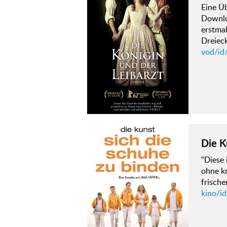
Eine Ü
Downloa
erstma
Dreiec
vod/id/
Die K
"Diese 
ohne k
frisch
kino/i