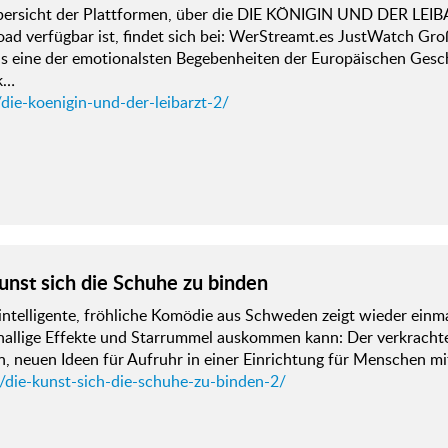
bersicht der Plattformen, über die DIE KÖNIGIN UND DER LEIBA
d verfügbar ist, findet sich bei: WerStreamt.es JustWatch Gro
ls eine der emotionalsten Begebenheiten der Europäischen Gesc
k…
die-koenigin-und-der-leibarzt-2/
unst sich die Schuhe zu binden
intelligente, fröhliche Komödie aus Schweden zeigt wieder einma
nallige Effekte und Starrummel auskommen kann: Der verkrachte 
en, neuen Ideen für Aufruhr in einer Einrichtung für Menschen
d/die-kunst-sich-die-schuhe-zu-binden-2/