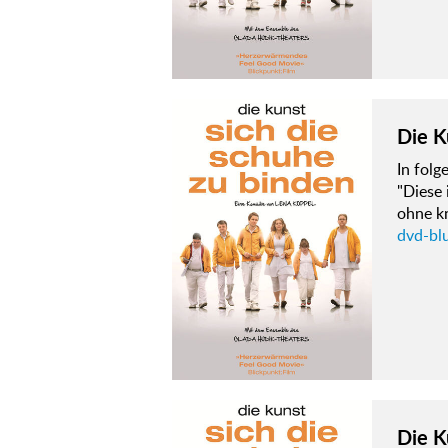
Die K
In fol
"Diese 
ohne k
dvd-bl
Die K