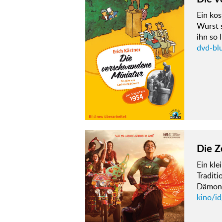
Ein ko
Wurst s
ihn so 
dvd-bl
Die Z
Ein kle
Traditi
Dämonen
kino/id