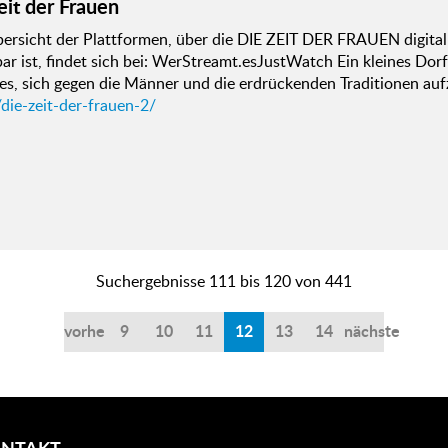
eit der Frauen
bersicht der Plattformen, über die DIE ZEIT DER FRAUEN digita
ar ist, findet sich bei: WerStreamt.esJustWatch Ein kleines Dorf
s, sich gegen die Männer und die erdrückenden Traditionen aufz
die-zeit-der-frauen-2/
Suchergebnisse 111 bis 120 von 441
vorherige
9
10
11
12
13
14
nächste
NTAKT