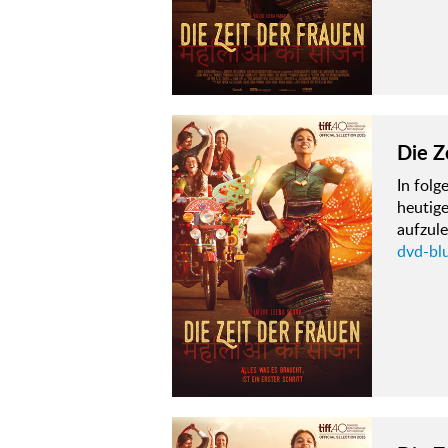
Die Z
In fol
heutige
aufzule
dvd-blu