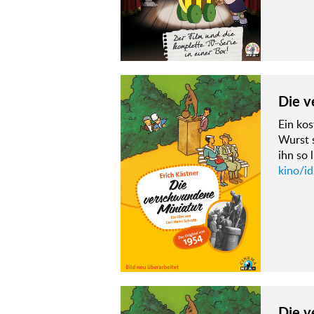
Die v
Ein ko
Wurst s
ihn so 
kino/i
Die v