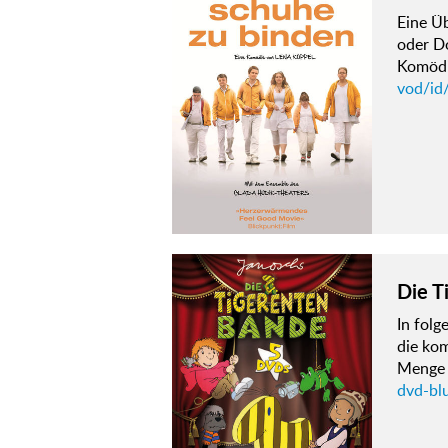
Eine Ü
oder Do
Komödi
vod/id
Die T
In fol
die kom
Menge A
dvd-bl