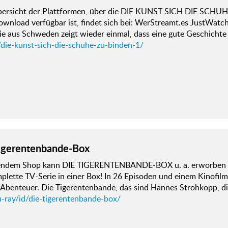
bersicht der Plattformen, über die DIE KUNST SICH DIE SCHUH
wnload verfügbar ist, findet sich bei: WerStreamt.es JustWatch 
e aus Schweden zeigt wieder einmal, dass eine gute Geschichte
/die-kunst-sich-die-schuhe-zu-binden-1/
igerentenbande-Box
gendem Shop kann DIE TIGERENTENBANDE-BOX u. a. erworben 
plette TV-Serie in einer Box! In 26 Episoden und einem Kinofilm
benteuer. Die Tigerentenbande, das sind Hannes Strohkopp, die
u-ray/id/die-tigerentenbande-box/