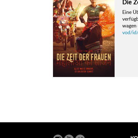
Die Z
Eine Ü
verfügb
wagen e
vod/id/
KO