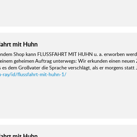
fahrt mit Huhn
gendem Shop kann FLUSSFAHRT MIT HUHN u. a. erworben werden
n einem geheimen Auftrag unterwegs: Wir erkunden einen neue
s es dem Großvater die Sprache verschlägt, als er morgens stat
-ray/id/flussfahrt-mit-huhn-1/
fahrt mit Huhn