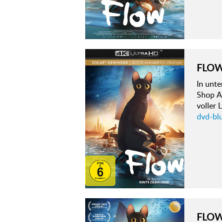
FLO
In unt
Shop A
voller
dvd-bl
FLO