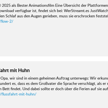
2025 als Bester Animationsfilm Eine Übersicht der Plattformen
wnload verfügbar ist, findet sich bei: WerStreamt.es JustWatc
en Schlaf aus den Augen gerieben, muss sie erschrocken festste
/flow-2/
fahrt mit Huhn
r Opa, wir sind in einem geheimen Auftrag unterwegs: Wir erku
dert es, dass es dem Großvater die Sprache verschlägt, als er 
m Bett findet. Und dabei sollte er doch über die Ferien auf sie a
/flussfahrt-mit-huhn/