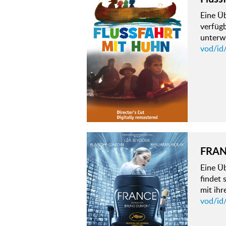
Eine Ü
verfügb
unterw
vod/id
FRA
Eine Üb
findet 
mit ih
vod/id