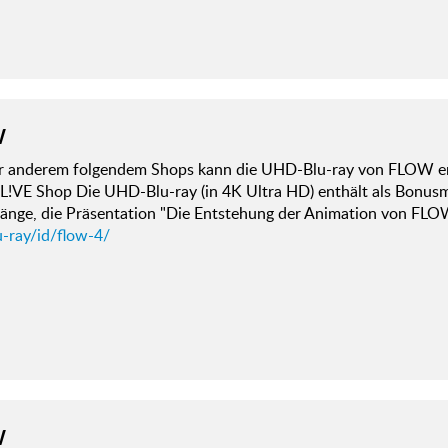
W
er anderem folgendem Shops kann die UHD-Blu-ray von FLOW e
L!VE Shop Die UHD-Blu-ray (in 4K Ultra HD) enthält als Bonusm
 Länge, die Präsentation "Die Entstehung der Animation von FLO
u-ray/id/flow-4/
W