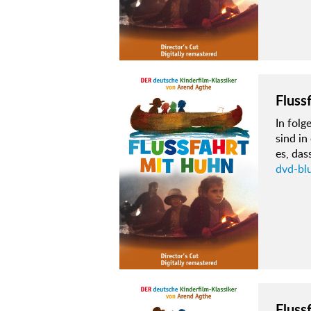
Fluss
In fol
sind i
es, das
dvd-blu
Fluss