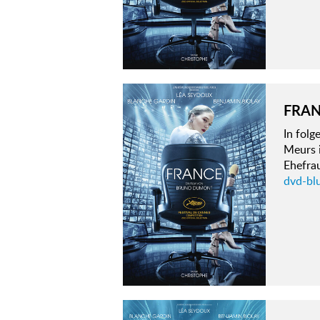
FRA
In fol
Meurs i
Ehefrau
dvd-bl