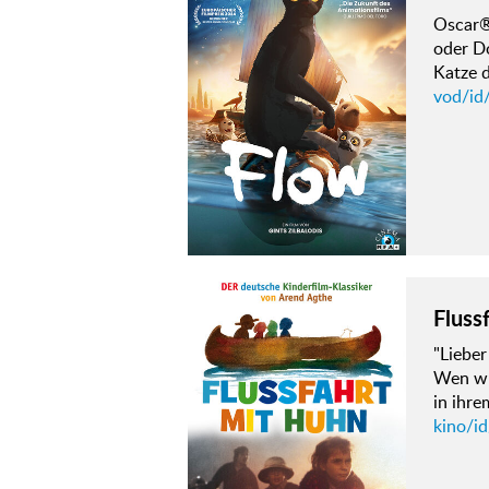
Oscar® 
oder Do
Katze d
vod/id
Fluss
"Liebe
Wen wun
in ihre
kino/id