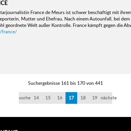
NCE
Starjournalistin France de Meurs ist schwer beschäftigt mit ihr
eporterin, Mutter und Ehefrau. Nach einem Autounfall, bei dem si
hl geordnete Welt außer Kontrolle. France kämpft gegen die Ab
/france/
Suchergebnisse 161 bis 170 von 441
vorherige
14
15
16
17
18
19
nächste