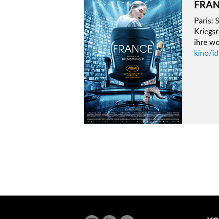
FRA
Paris: 
Kriegsr
ihre wo
kino/id