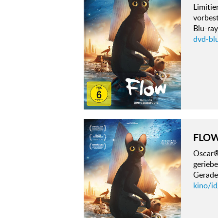
Limitie
vorbest
Blu-ray
dvd-bl
FLO
Oscar®
geriebe
Gerade 
kino/i