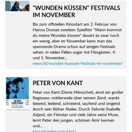
"WUNDEN KÜSSEN" FESTIVALS
IM NOVEMBER
Bis zum offiziellen Kinostart am 2. Februar von
Hanna Dooses zweitem Spielfilm "Wann kommst
du meine Wunden küssen" dauert es zwar noch
ein wenig, aber im November kann man das
spannende Drama schon auf einigen Festivals
sehen, in vielen Fällen sogar mit Filmgästen: 4.
und 5. November…
news/id/wunden-kuessen-festivals-im-november/
PETER VON KANT
Peter von Kant (Denis Ménochet), einst ein großer
Regisseur, mittlerweile über seinem Zenit, wankt
liebend, leidend, schreiend, saufend und singend
durch sein Kölner Atelier. Durch Sidonie (Isabelle
Adjani), ein Filmstar und viele Jahre seine Muse,
lernt Peter den jungen, schönen Amir kennen
und…
kino/id/peter-von-kant/