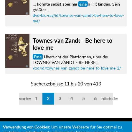
… konnte selbst aber nie
eine
n Hit landen. Sein
größter…
dvd-blu-ray/id/townes-van-zandt-be-here-to-love-
me/
Townes van Zandt - Be here to
love me
Eine
Übersicht der Plattformen, über die
TOWNES VAN ZANDT - BE HERE…
vod/id/townes-van-zandt-be-here-to-love-me-2/
Suchergebnisse 11 bis 20 von 413
vorherige
1
2
3
4
5
6
nächste
Verwendung von Cookies:
Um unsere Webseite für Sie optimal zu