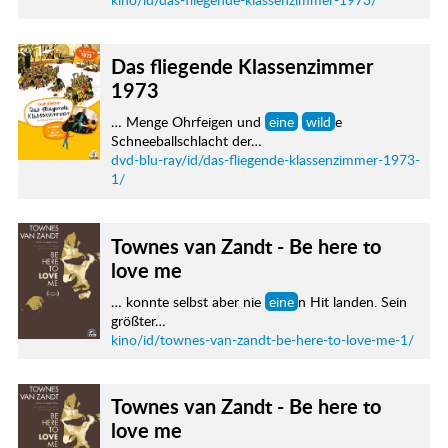
Das fliegende Klassenzimmer
1973
… Menge Ohrfeigen und
eine
wild
e
Schneeballschlacht der…
dvd-blu-ray/id/das-fliegende-klassenzimmer-1973-
1/
Townes van Zandt - Be here to
love me
… konnte selbst aber nie
eine
n Hit landen. Sein
größter…
kino/id/townes-van-zandt-be-here-to-love-me-1/
Townes van Zandt - Be here to
love me