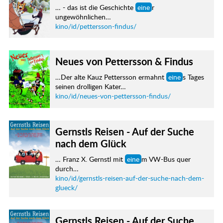
… - das ist die Geschichte
eine
r
ungewöhnlichen…
kino/id/pettersson-findus/
Neues von Pettersson & Findus
…Der alte Kauz Pettersson ermahnt
eine
s Tages
seinen drolligen Kater…
kino/id/neues-von-pettersson-findus/
Gernstls Reisen - Auf der Suche
nach dem Glück
… Franz X. Gernstl mit
eine
m VW-Bus quer
durch…
kino/id/gernstls-reisen-auf-der-suche-nach-dem-
glueck/
Gernstls Reisen - Auf der Suche