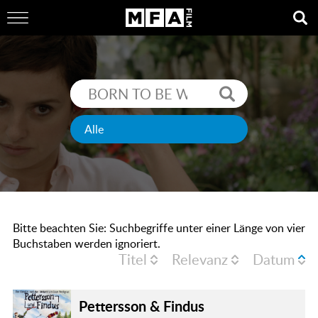
Bitte beachten Sie: Suchbegriffe unter einer Länge von vier
Buchstaben werden ignoriert.
Titel
Relevanz
Datum
Pettersson & Findus