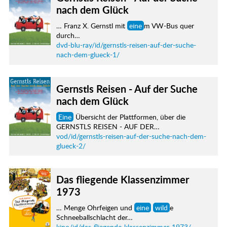
nach dem Glück
… Franz X. Gernstl mit
eine
m VW-Bus quer
durch…
dvd-blu-ray/id/gernstls-reisen-auf-der-suche-
nach-dem-glueck-1/
Gernstls Reisen - Auf der Suche
nach dem Glück
Eine
Übersicht der Plattformen, über die
GERNSTLS REISEN - AUF DER…
vod/id/gernstls-reisen-auf-der-suche-nach-dem-
glueck-2/
Das fliegende Klassenzimmer
1973
… Menge Ohrfeigen und
eine
wild
e
Schneeballschlacht der…
kino/id/das-fliegende-klassenzimmer-1973/