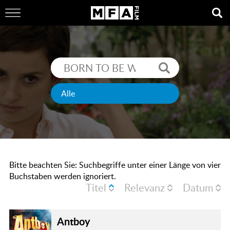
Bitte beachten Sie: Suchbegriffe unter einer Länge von vier
Buchstaben werden ignoriert.
Titel
Relevanz
Datum
Antboy