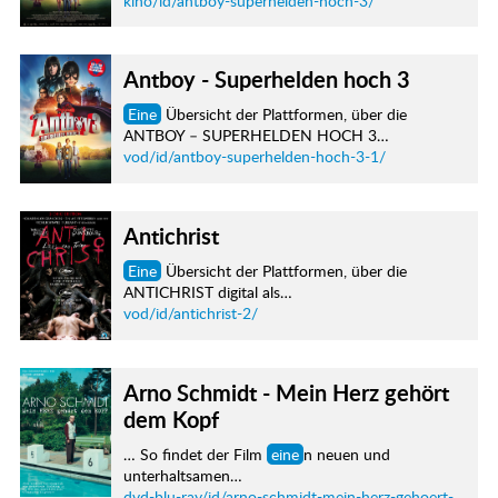
kino/id/antboy-superhelden-hoch-3/
Antboy - Superhelden hoch 3
Eine
Übersicht der Plattformen, über die
ANTBOY – SUPERHELDEN HOCH 3…
vod/id/antboy-superhelden-hoch-3-1/
Antichrist
Eine
Übersicht der Plattformen, über die
ANTICHRIST digital als…
vod/id/antichrist-2/
Arno Schmidt - Mein Herz gehört
dem Kopf
… So findet der Film
eine
n neuen und
unterhaltsamen…
dvd-blu-ray/id/arno-schmidt-mein-herz-gehoert-