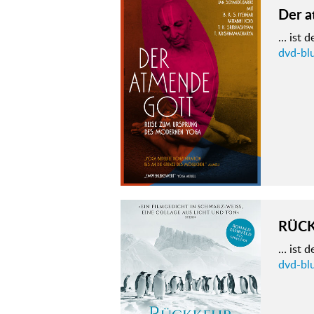
Der a
… ist 
dvd-bl
RÜCK
… ist d
dvd-bl