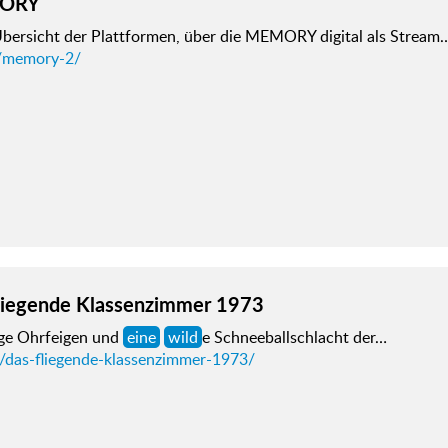
ORY
bersicht der Plattformen, über die MEMORY digital als Stream
/memory-2/
liegende Klassenzimmer 1973
e Ohrfeigen und
eine
wild
e Schneeballschlacht der…
d/das-fliegende-klassenzimmer-1973/