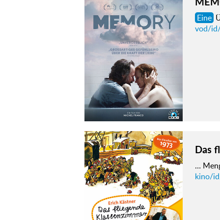
MEM
Eine
Ü
vod/id
Das f
… Meng
kino/i