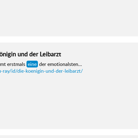
önigin und der Leibarzt
lmt erstmals
eine
der emotionalsten…
-ray/id/die-koenigin-und-der-leibarzt/