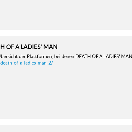
H OF A LADIES' MAN
bersicht der Plattformen, bei denen DEATH OF A LADIES' MA
/death-of-a-ladies-man-2/