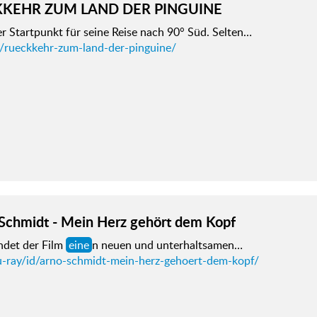
KEHR ZUM LAND DER PINGUINE
er Startpunkt für seine Reise nach 90° Süd. Selten…
d/rueckkehr-zum-land-der-pinguine/
Schmidt - Mein Herz gehört dem Kopf
ndet der Film
eine
n neuen und unterhaltsamen…
u-ray/id/arno-schmidt-mein-herz-gehoert-dem-kopf/