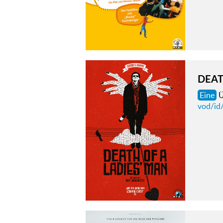
DEAT
Eine
Ü
vod/id