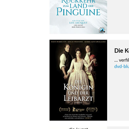
Die K
… verfi
dvd-blu