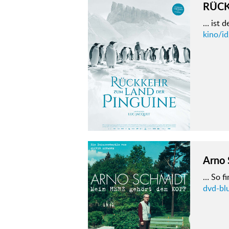
RÜCK
… ist d
kino/i
Arno 
… So fi
dvd-bl