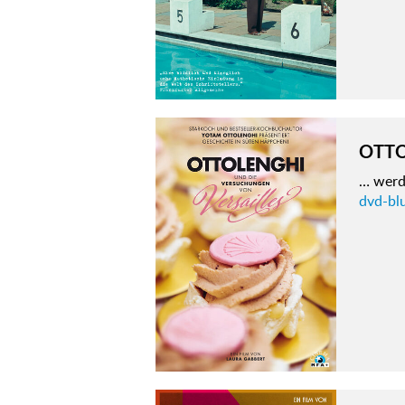
OTTO
… werd
dvd-bl