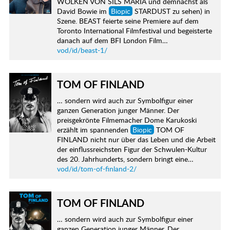
WOLKEN VON SILS MARIA und demnächst als
David Bowie im
Biopic
STARDUST zu sehen) in
Szene. BEAST feierte seine Premiere auf dem
Toronto International Filmfestival und begeisterte
danach auf dem BFI London Film…
vod/id/beast-1/
TOM OF FINLAND
… sondern wird auch zur Symbolfigur einer
ganzen Generation junger Männer. Der
preisgekrönte Filmemacher Dome Karukoski
erzählt im spannenden
Biopic
TOM OF
FINLAND nicht nur über das Leben und die Arbeit
der einflussreichsten Figur der Schwulen-Kultur
des 20. Jahrhunderts, sondern bringt eine…
vod/id/tom-of-finland-2/
TOM OF FINLAND
… sondern wird auch zur Symbolfigur einer
ganzen Generation junger Männer. Der