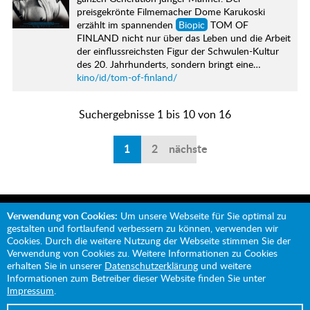
preisgekrönte Filmemacher Dome Karukoski
erzählt im spannenden
Biopic
TOM OF
FINLAND nicht nur über das Leben und die Arbeit
der einflussreichsten Figur der Schwulen-Kultur
des 20. Jahrhunderts, sondern bringt eine…
kino/id/tom-of-finland/
Suchergebnisse 1 bis 10 von 16
1
2
nächste
Verwendung von Cookies:
Um unsere Webseite für Sie optimal zu
gestalten und fortlaufend verbessern zu können, verwenden wir
Cookies. Durch die weitere Nutzung der Webseite stimmen Sie der
Verwendung von Cookies zu. Weitere Informationen zu Cookies
Mit Unterstützung von:
erhalten Sie in unserer
Datenschutzerklärung
und weitere
Informationen zum Betreiber dieser Website finden Sie unter
Impressum
.