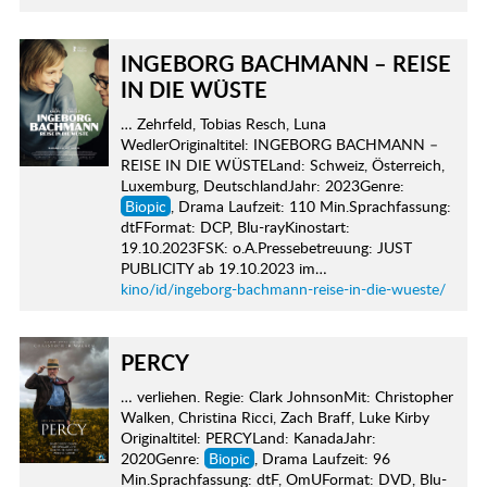
INGEBORG BACHMANN – REISE
IN DIE WÜSTE
… Zehrfeld, Tobias Resch, Luna
WedlerOriginaltitel: INGEBORG BACHMANN –
REISE IN DIE WÜSTELand: Schweiz, Österreich,
Luxemburg, DeutschlandJahr: 2023Genre:
Biopic
, Drama Laufzeit: 110 Min.Sprachfassung:
dtFFormat: DCP, Blu-rayKinostart:
19.10.2023FSK: o.A.Pressebetreuung: JUST
PUBLICITY ab 19.10.2023 im…
kino/id/ingeborg-bachmann-reise-in-die-wueste/
PERCY
… verliehen. Regie: Clark JohnsonMit: Christopher
Walken, Christina Ricci, Zach Braff, Luke Kirby
Originaltitel: PERCYLand: KanadaJahr:
2020Genre:
Biopic
, Drama Laufzeit: 96
Min.Sprachfassung: dtF, OmUFormat: DVD, Blu-