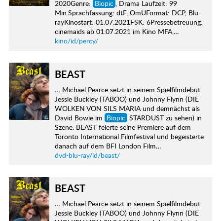
2020Genre:
Biopic
, Drama Laufzeit: 99
Min.Sprachfassung: dtF, OmUFormat: DCP, Blu-
rayKinostart: 01.07.2021FSK: 6Pressebetreuung:
cinemaids ab 01.07.2021 im Kino MFA,…
kino/id/percy/
BEAST
… Michael Pearce setzt in seinem Spielfilmdebüt
Jessie Buckley (TABOO) und Johnny Flynn (DIE
WOLKEN VON SILS MARIA und demnächst als
David Bowie im
Biopic
STARDUST zu sehen) in
Szene. BEAST feierte seine Premiere auf dem
Toronto International Filmfestival und begeisterte
danach auf dem BFI London Film…
dvd-blu-ray/id/beast/
BEAST
… Michael Pearce setzt in seinem Spielfilmdebüt
Jessie Buckley (TABOO) und Johnny Flynn (DIE