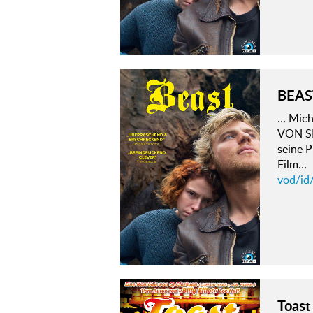
BEAS
… Mich
VON SI
seine P
Film…
vod/id
Toast