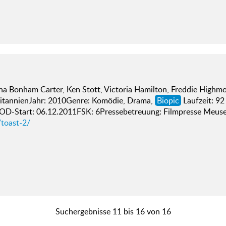
na Bonham Carter, Ken Stott, Victoria Hamilton, Freddie Highmo
itannienJahr: 2010Genre: Komödie, Drama,
Biopic
Laufzeit: 92
-Start: 06.12.2011FSK: 6Pressebetreuung: Filmpresse Meuser 
/toast-2/
Suchergebnisse 11 bis 16 von 16