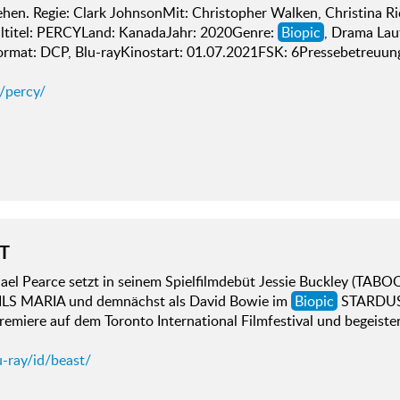
ehen. Regie: Clark JohnsonMit: Christopher Walken, Christina Ri
altitel: PERCYLand: KanadaJahr: 2020Genre:
Biopic
, Drama Lau
mat: DCP, Blu-rayKinostart: 01.07.2021FSK: 6Pressebetreuung
/percy/
T
ael Pearce setzt in seinem Spielfilmdebüt Jessie Buckley (TA
LS MARIA und demnächst als David Bowie im
Biopic
STARDUST 
remiere auf dem Toronto International Filmfestival und begeist
-ray/id/beast/