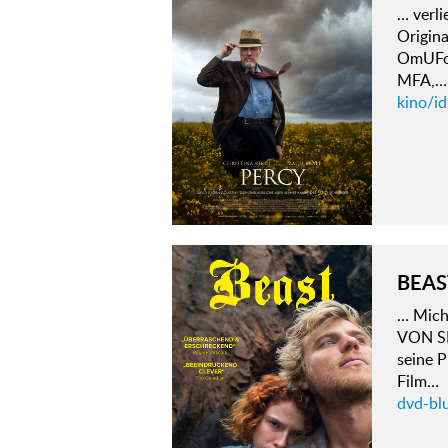
… verli
Origin
OmUFor
MFA,…
kino/id
BEAS
… Mich
VON SI
seine P
Film…
dvd-blu