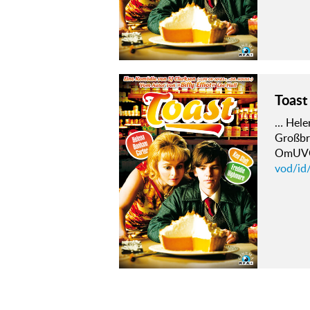
Toast
… Hele
Großbr
OmUVOD
vod/id