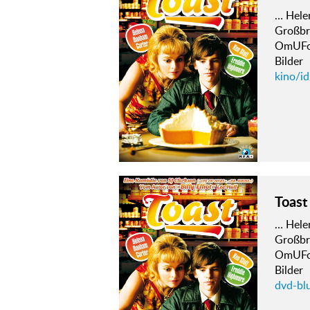
… Hele
Großbr
OmUFor
Bilder
kino/id
Toast
… Hele
Großbr
OmUFor
Bilder
dvd-blu