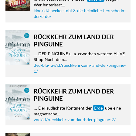
Wer hinterlässt…
kino/id/checker-tobi-3-die-heimliche-herrscherin-
der-erde/
RÜCKKEHR ZUM LAND DER
PINGUINE
… DER PINGUINE u. a. erworben werden: AL!VE
Shop Nach dem…
dvd-blu-ray/id/rueckkehr-zum-land-der-pinguine-
1/
RÜCKKEHR ZUM LAND DER
PINGUINE
… Der südlichste Kontinent der
Erde
übe eine
magnetische…
vod/id/rueckkehr-zum-land-der-pinguine-2/