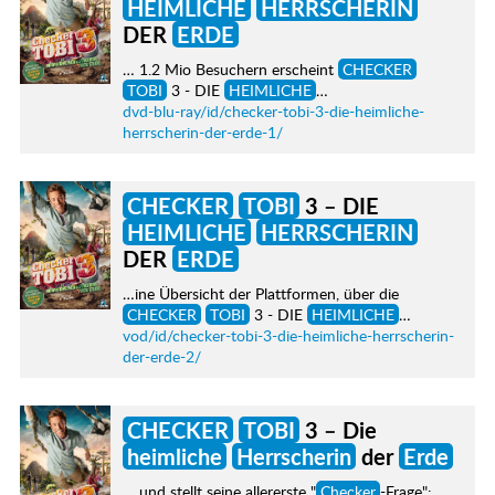
HEIMLICHE
HERRSCHERIN
DER
ERDE
… 1.2 Mio Besuchern erscheint
CHECKER
TOBI
3 - DIE
HEIMLICHE
…
dvd-blu-ray/id/checker-tobi-3-die-heimliche-
herrscherin-der-erde-1/
CHECKER
TOBI
3 – DIE
HEIMLICHE
HERRSCHERIN
DER
ERDE
…ine Übersicht der Plattformen, über die
CHECKER
TOBI
3 - DIE
HEIMLICHE
…
vod/id/checker-tobi-3-die-heimliche-herrscherin-
der-erde-2/
CHECKER
TOBI
3 – Die
heimliche
Herrscherin
der
Erde
… und stellt seine allererste "
Checker
-Frage":