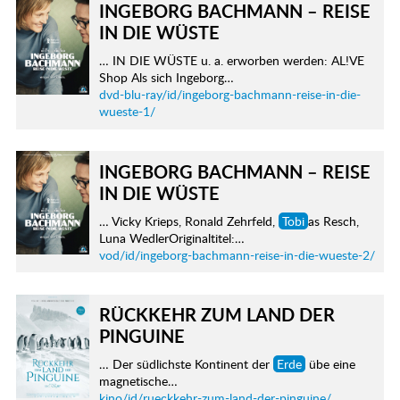
INGEBORG BACHMANN – REISE
IN DIE WÜSTE
… IN DIE WÜSTE u. a. erworben werden: AL!VE
Shop Als sich Ingeborg…
dvd-blu-ray/id/ingeborg-bachmann-reise-in-die-
wueste-1/
INGEBORG BACHMANN – REISE
IN DIE WÜSTE
… Vicky Krieps, Ronald Zehrfeld,
Tobi
as Resch,
Luna WedlerOriginaltitel:…
vod/id/ingeborg-bachmann-reise-in-die-wueste-2/
RÜCKKEHR ZUM LAND DER
PINGUINE
… Der südlichste Kontinent der
Erde
übe eine
magnetische…
kino/id/rueckkehr-zum-land-der-pinguine/