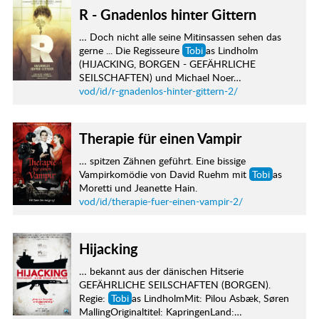
R - Gnadenlos hinter Gittern
… Doch nicht alle seine Mitinsassen sehen das
gerne ... Die Regisseure
Tobi
as Lindholm
(HIJACKING, BORGEN - GEFÄHRLICHE
SEILSCHAFTEN) und Michael Noer…
vod/id/r-gnadenlos-hinter-gittern-2/
Therapie für einen Vampir
… spitzen Zähnen geführt. Eine bissige
Vampirkomödie von David Ruehm mit
Tobi
as
Moretti und Jeanette Hain.
vod/id/therapie-fuer-einen-vampir-2/
Hijacking
… bekannt aus der dänischen Hitserie
GEFÄHRLICHE SEILSCHAFTEN (BORGEN).
Regie:
Tobi
as LindholmMit: Pilou Asbæk, Søren
MallingOriginaltitel: KapringenLand:…