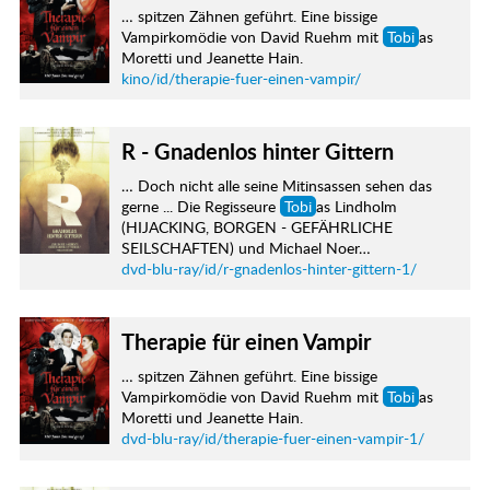
… spitzen Zähnen geführt. Eine bissige
Vampirkomödie von David Ruehm mit
Tobi
as
Moretti und Jeanette Hain.
kino/id/therapie-fuer-einen-vampir/
R - Gnadenlos hinter Gittern
… Doch nicht alle seine Mitinsassen sehen das
gerne ... Die Regisseure
Tobi
as Lindholm
(HIJACKING, BORGEN - GEFÄHRLICHE
SEILSCHAFTEN) und Michael Noer…
dvd-blu-ray/id/r-gnadenlos-hinter-gittern-1/
Therapie für einen Vampir
… spitzen Zähnen geführt. Eine bissige
Vampirkomödie von David Ruehm mit
Tobi
as
Moretti und Jeanette Hain.
dvd-blu-ray/id/therapie-fuer-einen-vampir-1/