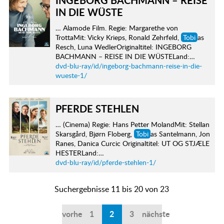
INGEBORG BACHMANN – REISE
IN DIE WÜSTE
… Alamode Film. Regie: Margarethe von
TrottaMit: Vicky Krieps, Ronald Zehrfeld,
Tobi
as
Resch, Luna WedlerOriginaltitel: INGEBORG
BACHMANN – REISE IN DIE WÜSTELand:…
dvd-blu-ray/id/ingeborg-bachmann-reise-in-die-
wueste-1/
PFERDE STEHLEN
… (Cinema) Regie: Hans Petter MolandMit: Stellan
Skarsgård, Bjørn Floberg,
Tobi
as Santelmann, Jon
Ranes, Danica Curcic Originaltitel: UT OG STJÆLE
HESTERLand:…
dvd-blu-ray/id/pferde-stehlen-1/
Suchergebnisse 11 bis 20 von 23
vorherige
1
2
3
nächste