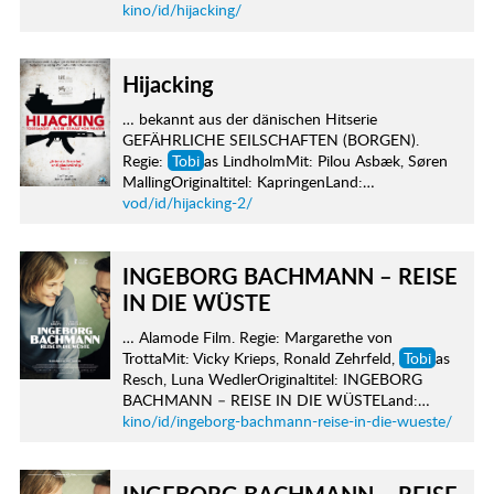
kino/id/hijacking/
Hijacking
… bekannt aus der dänischen Hitserie
GEFÄHRLICHE SEILSCHAFTEN (BORGEN).
Regie:
Tobi
as LindholmMit: Pilou Asbæk, Søren
MallingOriginaltitel: KapringenLand:…
vod/id/hijacking-2/
INGEBORG BACHMANN – REISE
IN DIE WÜSTE
… Alamode Film. Regie: Margarethe von
TrottaMit: Vicky Krieps, Ronald Zehrfeld,
Tobi
as
Resch, Luna WedlerOriginaltitel: INGEBORG
BACHMANN – REISE IN DIE WÜSTELand:…
kino/id/ingeborg-bachmann-reise-in-die-wueste/