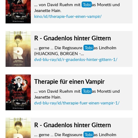
… von David Ruehm mit
Tobi
as Moretti und
Jeanette Hain.
kino/id/therapie-fuer-einen-vampir/
R - Gnadenlos hinter Gittern
… gerne ... Die Regisseure
Tobi
as Lindholm
(HIJACKING, BORGEN -…
dvd-blu-ray/id/r-gnadenlos-hinter-gittern-1/
Therapie für einen Vampir
… von David Ruehm mit
Tobi
as Moretti und
Jeanette Hain.
dvd-blu-ray/id/therapie-fuer-einen-vampir-1/
R - Gnadenlos hinter Gittern
… gerne ... Die Regisseure
Tobi
as Lindholm