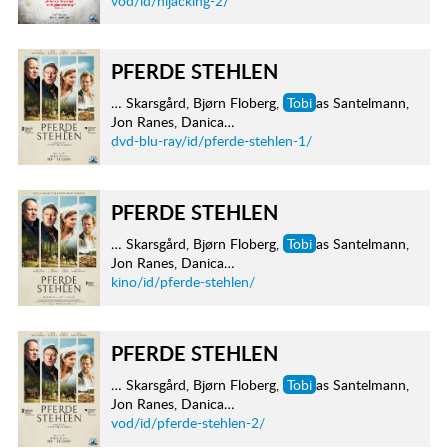
vod/id/hijacking-2/
PFERDE STEHLEN
… Skarsgård, Bjørn Floberg,
Tobi
as Santelmann,
Jon Ranes, Danica…
dvd-blu-ray/id/pferde-stehlen-1/
PFERDE STEHLEN
… Skarsgård, Bjørn Floberg,
Tobi
as Santelmann,
Jon Ranes, Danica…
kino/id/pferde-stehlen/
PFERDE STEHLEN
… Skarsgård, Bjørn Floberg,
Tobi
as Santelmann,
Jon Ranes, Danica…
vod/id/pferde-stehlen-2/