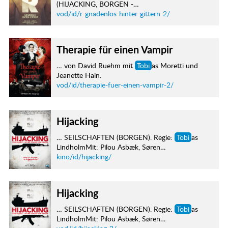
(HIJACKING, BORGEN -…
vod/id/r-gnadenlos-hinter-gittern-2/
Therapie für einen Vampir
… von David Ruehm mit
Tobi
as Moretti und
Jeanette Hain.
vod/id/therapie-fuer-einen-vampir-2/
Hijacking
… SEILSCHAFTEN (BORGEN). Regie:
Tobi
as
LindholmMit: Pilou Asbæk, Søren…
kino/id/hijacking/
Hijacking
… SEILSCHAFTEN (BORGEN). Regie:
Tobi
as
LindholmMit: Pilou Asbæk, Søren…