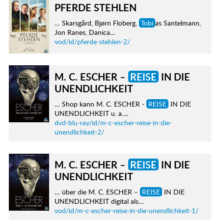
PFERDE STEHLEN
… Skarsgård, Bjørn Floberg,
Tobi
as Santelmann,
Jon Ranes, Danica…
vod/id/pferde-stehlen-2/
M. C. ESCHER –
REISE
IN DIE
UNENDLICHKEIT
… Shop kann M. C. ESCHER -
REISE
IN DIE
UNENDLICHKEIT u. a.…
dvd-blu-ray/id/m-c-escher-reise-in-die-
unendlichkeit-2/
M. C. ESCHER –
REISE
IN DIE
UNENDLICHKEIT
… über die M. C. ESCHER –
REISE
IN DIE
UNENDLICHKEIT digital als…
vod/id/m-c-escher-reise-in-die-unendlichkeit-1/