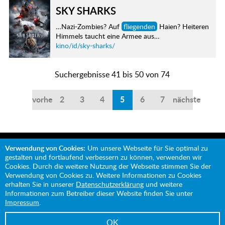
SKY SHARKS
…Nazi-Zombies? Auf
fliegenden
Haien? Heiteren
Himmels taucht eine Armee aus…
kino/id/sky-sharks/
Suchergebnisse 41 bis 50 von 74
vorherige
2
3
4
5
6
7
nächste
Verwendung von Cookies:
Um unsere Webseite für Sie optimal zu
gestalten und fortlaufend verbessern zu können, verwenden wir
Cookies. Durch die weitere Nutzung der Webseite stimmen Sie der
Verwendung von Cookies zu. Weitere Informationen zu Cookies
Mit Unterstützung von:
erhalten Sie in unserer
Datenschutzerklärung
und weitere
Informationen zum Betreiber dieser Website finden Sie unter
Impressum
.
OK
Impressum
Datenschutz