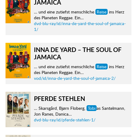
JAMAICA
… und eine zutiefst menschliche
Reise
ins Herz
des Planeten Reggae. Ein…
dvd-blu-ray/id/inna-de-yard-the-soul-of-jamaica-
1/
INNA DE YARD – THE SOUL OF
JAMAICA
… und eine zutiefst menschliche
Reise
ins Herz
des Planeten Reggae. Ein…
vod/id/inna-de-yard-the-soul-of-jamaica-2/
PFERDE STEHLEN
… Skarsgård, Bjørn Floberg,
Tobi
as Santelmann,
Jon Ranes, Danica…
dvd-blu-ray/id/pferde-stehlen-1/