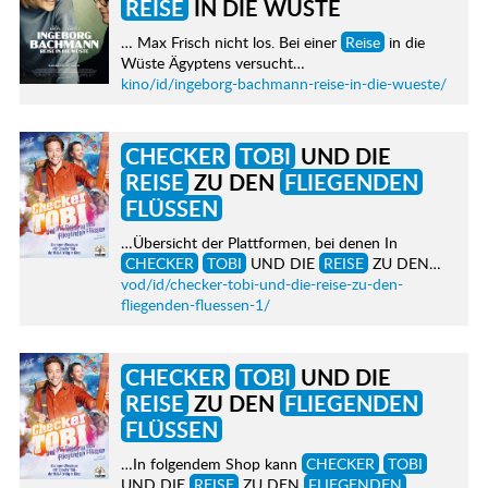
REISE
IN DIE WÜSTE
… Max Frisch nicht los. Bei einer
Reise
in die
Wüste Ägyptens versucht…
kino/id/ingeborg-bachmann-reise-in-die-wueste/
CHECKER
TOBI
UND DIE
REISE
ZU DEN
FLIEGENDEN
FLÜSSEN
…Übersicht der Plattformen, bei denen In
CHECKER
TOBI
UND DIE
REISE
ZU DEN…
vod/id/checker-tobi-und-die-reise-zu-den-
fliegenden-fluessen-1/
CHECKER
TOBI
UND DIE
REISE
ZU DEN
FLIEGENDEN
FLÜSSEN
…In folgendem Shop kann
CHECKER
TOBI
UND DIE
REISE
ZU DEN
FLIEGENDEN