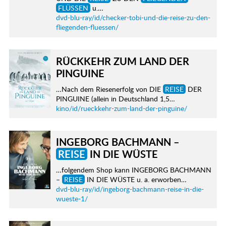
FLÜSSEN
u.…
dvd-blu-ray/id/checker-tobi-und-die-reise-zu-den-
fliegenden-fluessen/
RÜCKKEHR ZUM LAND DER
PINGUINE
…Nach dem Riesenerfolg von DIE
REISE
DER
PINGUINE (allein in Deutschland 1,5…
kino/id/rueckkehr-zum-land-der-pinguine/
INGEBORG BACHMANN –
REISE
IN DIE WÜSTE
…folgendem Shop kann INGEBORG BACHMANN
–
REISE
IN DIE WÜSTE u. a. erworben…
dvd-blu-ray/id/ingeborg-bachmann-reise-in-die-
wueste-1/