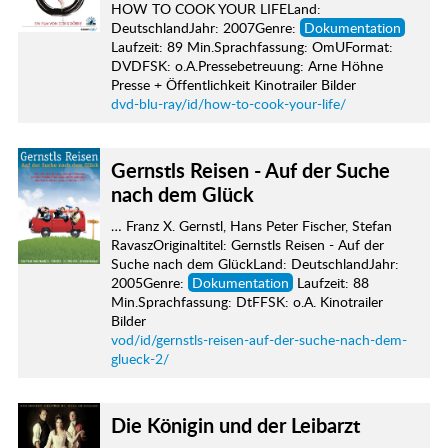
HOW TO COOK YOUR LIFELand:
DeutschlandJahr: 2007Genre:
Dokumentation
Laufzeit: 89 Min.Sprachfassung: OmUFormat:
DVDFSK: o.A.Pressebetreuung: Arne Höhne
Presse + Öffentlichkeit Kinotrailer Bilder
dvd-blu-ray/id/how-to-cook-your-life/
Gernstls Reisen - Auf der Suche
nach dem Glück
… Franz X. Gernstl, Hans Peter Fischer, Stefan
RavaszOriginaltitel: Gernstls Reisen - Auf der
Suche nach dem GlückLand: DeutschlandJahr:
2005Genre:
Dokumentation
Laufzeit: 88
Min.Sprachfassung: DtFFSK: o.A. Kinotrailer
Bilder
vod/id/gernstls-reisen-auf-der-suche-nach-dem-
glueck-2/
Die Königin und der Leibarzt