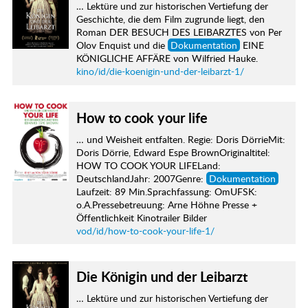
… Lektüre und zur historischen Vertiefung der
Geschichte, die dem Film zugrunde liegt, den
Roman DER BESUCH DES LEIBARZTES von Per
Olov Enquist und die
Dokumentation
EINE
KÖNIGLICHE AFFÄRE von Wilfried Hauke.
kino/id/die-koenigin-und-der-leibarzt-1/
How to cook your life
… und Weisheit entfalten. Regie: Doris DörrieMit:
Doris Dörrie, Edward Espe BrownOriginaltitel:
HOW TO COOK YOUR LIFELand:
DeutschlandJahr: 2007Genre:
Dokumentation
Laufzeit: 89 Min.Sprachfassung: OmUFSK:
o.A.Pressebetreuung: Arne Höhne Presse +
Öffentlichkeit Kinotrailer Bilder
vod/id/how-to-cook-your-life-1/
Die Königin und der Leibarzt
… Lektüre und zur historischen Vertiefung der