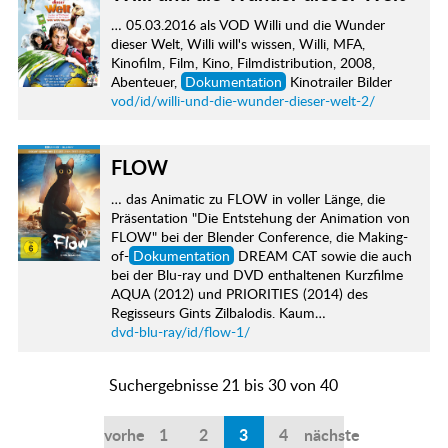
… 05.03.2016 als VOD Willi und die Wunder
dieser Welt, Willi will's wissen, Willi, MFA,
Kinofilm, Film, Kino, Filmdistribution, 2008,
Abenteuer,
Dokumentation
Kinotrailer Bilder
vod/id/willi-und-die-wunder-dieser-welt-2/
FLOW
… das Animatic zu FLOW in voller Länge, die
Präsentation "Die Entstehung der Animation von
FLOW" bei der Blender Conference, die Making-
of-
Dokumentation
DREAM CAT sowie die auch
bei der Blu-ray und DVD enthaltenen Kurzfilme
AQUA (2012) und PRIORITIES (2014) des
Regisseurs Gints Zilbalodis. Kaum…
dvd-blu-ray/id/flow-1/
Suchergebnisse 21 bis 30 von 40
vorherige
1
2
3
4
nächste