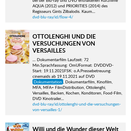
bei der Blu-ray und DVD enthaltenen Kurzfilme
AQUA (2012) und PRIORITIES (2014) des
Regisseurs Gints Zilbalodis. Kaum…
dvd-blu-ray/id/flow-4/
OTTOLENGHI UND DIE
VERSUCHUNGEN VON
VERSAILLES
… Dokumentarfilm Laufzeit: 72
Min.Sprachfassung: OmUFormat: DVDDVD-
Start: 19.11.2021FSK: o.A.Pressebetreuung:
cinemaids ab 19.11.2021 auf DVD
Dokumentation
, Dokumentarfilm, Kinofilm,
MFA, MFA+ FilmDistribution, Ottolenghi,
Versailles, Backen, Kochen, Konditoren, Food-Film,
DVD Kinotrailer…
dvd-blu-ray/id/ottolenghi-und-die-versuchungen-
von-versailles-1/
Willi und die Wunder dieser Welt